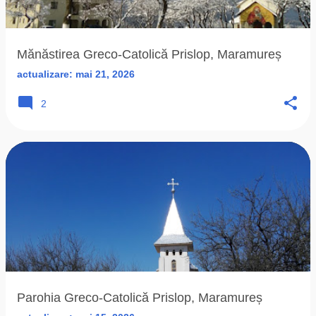
ă
r
i
Mănăstirea Greco-Catolică Prislop, Maramureș
actualizare:
mai 21, 2026
2
Parohia Greco-Catolică Prislop, Maramureș