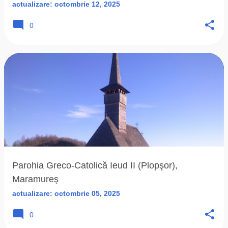
actualizare:
octombrie 12, 2025
0
Parohia Greco-Catolică Ieud II (Plopşor),
Maramureş
actualizare:
octombrie 05, 2025
0