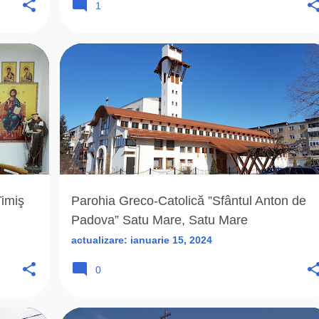
1
+
3
2010
BISERICA ROMANA UNITA
BONEA DANIEL
+
4
imiş
Parohia Greco-Catolică ”Sfântul Anton de
Padova” Satu Mare, Satu Mare
actualizare:
ianuarie 15, 2024
0