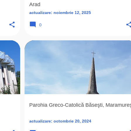
Arad
actualizare:
noiembrie 12, 2025
0
+
8
2009
B
BASESTI-MM
BĂ
+
5
Parohia Greco-Catolică Băseşti, Maramure
actualizare:
octombrie 20, 2024