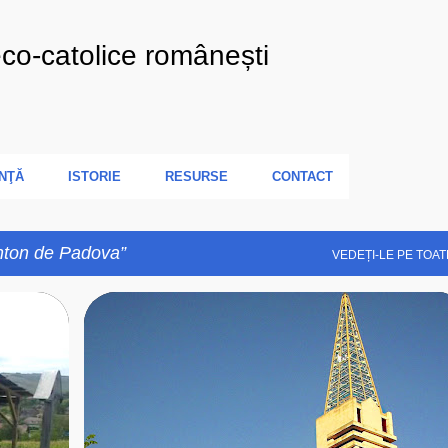
Treceți la conținutul principal
eco-catolice românești
NŢĂ
ISTORIE
RESURSE
CONTACT
nton de Padova
VEDEȚI-LE PE TOAT
+
5
B
BA
BAIA MARE-MM
+
5