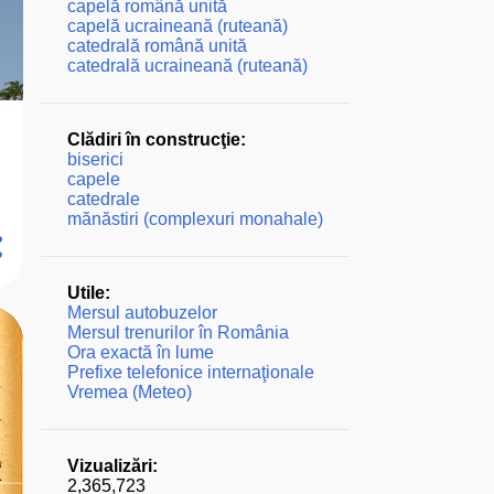
capelă română unită
capelă ucraineană (ruteană)
catedrală română unită
catedrală ucraineană (ruteană)
Clădiri în construcţie:
biserici
capele
catedrale
mănăstiri (complexuri monahale)
Utile:
Mersul autobuzelor
Mersul trenurilor în România
Ora exactă în lume
Prefixe telefonice internaţionale
Vremea (Meteo)
Vizualizări:
2,365,723