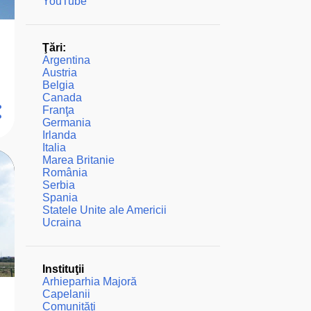
YouTube
Ţări:
Argentina
Austria
Belgia
Canada
Franţa
Germania
Irlanda
Italia
Marea Britanie
România
Serbia
Spania
Statele Unite ale Americii
Ucraina
Instituţii
Arhieparhia Majoră
Capelanii
Comunităţi