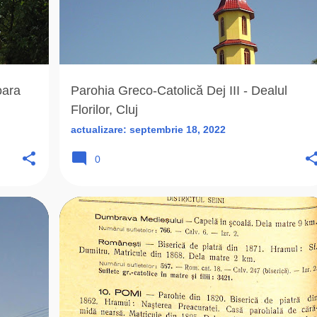
oara
Parohia Greco-Catolică Dej III - Dealul
Florilor, Cluj
actualizare:
septembrie 18, 2022
0
+
5
BISERICA ROMANA UNITA
D
DU
+
7