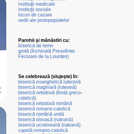
instituţii medicale
instituţii sociale
locuri de cazare
sedii ale protopopiatelor
Parohii şi mănăstiri cu:
biserică de lemn
grotă (închinată Preasfintei
Fecioare de la Lourdes)
Se celebrează (slujeşte) în:
biserică evanghelică luterană
biserică maghiară (ruteană)
biserică ortodoxă (fostă greco-
catolică)
biserică ortodoxă română
biserică romano-catolică
biserică română unită
biserică slovacă (ruteană)
biserică ucraineană (ruteană)
capelă romano-catolică