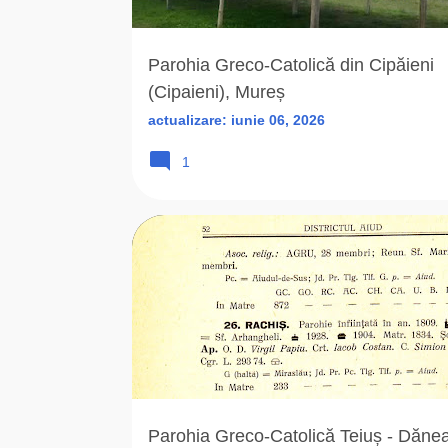
r
i
Parohia Greco-Catolică din Cipăieni
(Cipaieni), Mureș
actualizare:
iunie 06, 2026
1
ALBA (AB)
ARHIEPARHIA
Parohia Greco-Catolică Teiuș - Dăne