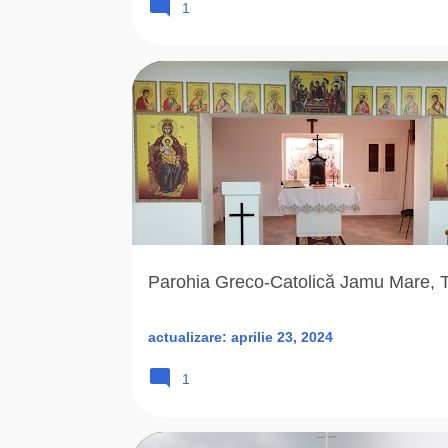
1
2003
CAPELA ROMANA UNITA
Parohia Greco-Catolică Jamu Mare, T
actualizare:
aprilie 23, 2024
1