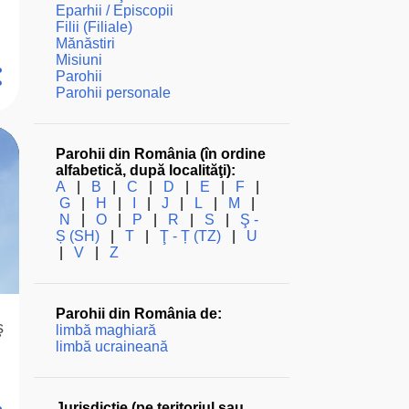
Eparhii / Episcopii
Filii (Filiale)
Mănăstiri
Misiuni
Parohii
Parohii personale
Parohii din România (în ordine
alfabetică, după localităţi):
A
|
B
|
C
|
D
|
E
|
F
|
G
|
H
|
I
|
J
|
L
|
M
|
N
|
O
|
P
|
R
|
S
|
Ş -
Ș (SH)
|
T
|
Ţ - Ț (TZ)
|
U
|
V
|
Z
Parohii din România de:
ş
limbă maghiară
limbă ucraineană
Jurisdicţie (pe teritoriul sau