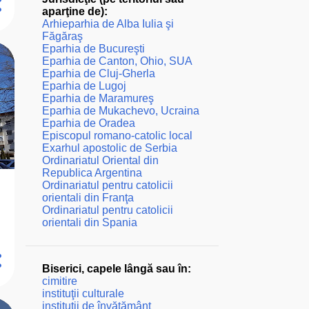
aparţine de):
Arhieparhia de Alba Iulia şi
Făgăraş
Eparhia de Bucureşti
Eparhia de Canton, Ohio, SUA
Eparhia de Cluj-Gherla
Eparhia de Lugoj
Eparhia de Maramureş
Eparhia de Mukachevo, Ucraina
Eparhia de Oradea
Episcopul romano-catolic local
Exarhul apostolic de Serbia
Ordinariatul Oriental din
Republica Argentina
Ordinariatul pentru catolicii
orientali din Franţa
Ordinariatul pentru catolicii
orientali din Spania
Biserici, capele lângă sau în:
cimitire
instituţii culturale
instituţii de învăţământ