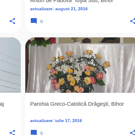
Anton de Padova” Ioşia Sud, Bihor
actualizare:
august 21, 2016
0
+
7
BIHOR (BH)
BISOC IOSIF
+
4
aj
Parohia Greco-Catolică Drăgeşti, Bihor
actualizare:
iulie 17, 2016
0