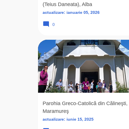
(Teius Daneata), Alba
actualizare:
ianuarie 05, 2026
0
1663
1758
ADORMIREA MAICII DOMNULUI
Parohia Greco-Catolică din Călineşti,
Maramureş
actualizare:
iunie 15, 2025