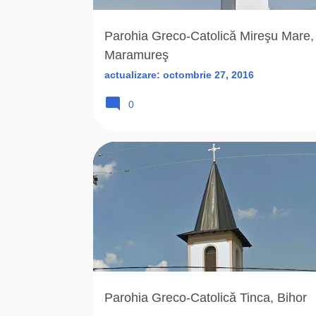
Parohia Greco-Catolică Mireşu Mare,
Maramureş
actualizare:
octombrie 27, 2016
0
2019
BIHOR (BH)
BISERICA ROMANA UNITA
Parohia Greco-Catolică Tinca, Bihor