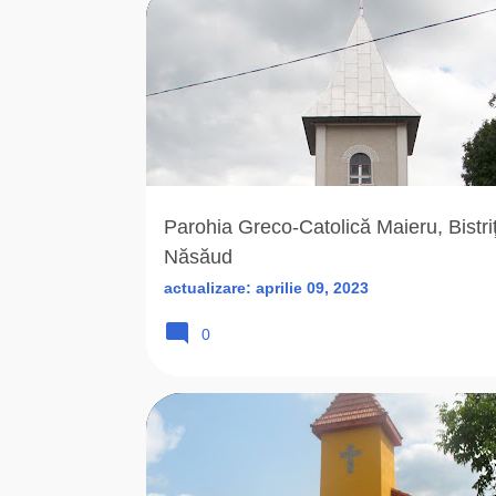
BISERICA ROMANA UNITA
BISTRITA-NASAUD (BN)
Parohia Greco-Catolică Maieru, Bistri
Năsăud
actualizare:
aprilie 09, 2023
0
2013
B
BISERICA ROMANA UNITA
BR