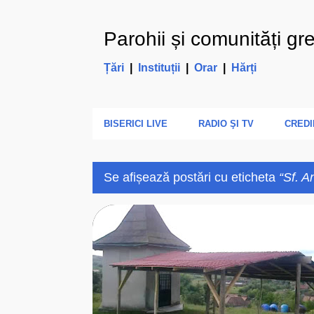
Parohii și comunități gr
Țări
|
Instituții
|
Orar
|
Hărți
BISERICI LIVE
RADIO ŞI TV
CREDI
Se afișează postări cu eticheta
Sf. A
P
ARHIEPARHIA
C
CAPELA ROMANA UNITA
o
s
t
ă