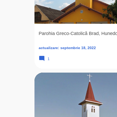
Parohia Greco-Catolică Brad, Huned
actualizare:
septembrie 18, 2022
1
BISERICA ROMANA UNITA