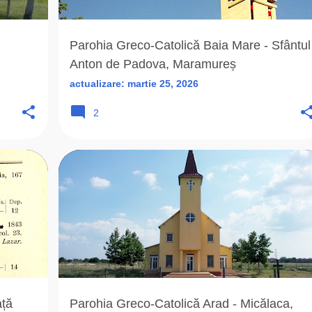
Parohia Greco-Catolică Baia Mare - Sfântul
Anton de Padova, Maramureș
actualizare:
martie 25, 2026
2
+
5
2011
A
AR
ARAD (AR)
ARAD-AR
+
4
ață
Parohia Greco-Catolică Arad - Micălaca,