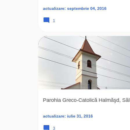
actualizare:
septembrie 04, 2016
1
2017
BISERICA ROMANA UNITA
Parohia Greco-Catolică Halmăşd, Săl
actualizare:
iulie 31, 2016
3