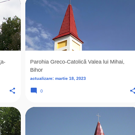
+
4
2011
BIHOR (BH)
BISERICA ROMANA UNITA
+
7
ţa-
Parohia Greco-Catolică Valea lui Mihai,
Bihor
actualizare:
martie 18, 2023
0
+
4
2022
BISERICA ROMANA UNITA
CLUJ (CJ)
D
+
5