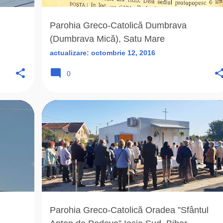
Parohia Greco-Catolică Dumbrava
(Dumbrava Mică), Satu Mare
actualizare:
octombrie 12, 2016
0
+
7
BIHOR (BH)
BORZASI ANDREI
+
7
Parohia Greco-Catolică Oradea ”Sfântul