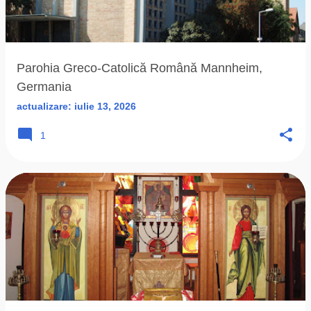
ă
r
i
Parohia Greco-Catolică Română Mannheim,
Germania
actualizare:
iulie 13, 2026
1