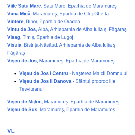
Viile Satu Mare
, Satu Mare, Eparhia de Maramureş
Vima Mică
, Maramureş, Eparhia de Cluj-Gherla
Vintere
, Bihor, Eparhia de Oradea
Vinţu de Jos
, Alba, Arhieparhia de Alba Iulia şi Făgăraş
Visag
, Timiş, Eparhia de Lugoj
Visuia
, Bistriţa-Năsăud, Arhieparhia de Alba Iulia şi
Făgăraş
Vişeu de Jos
, Maramureş, Eparhia de Maramureş
Vişeu de Jos I Centru
- Naşterea Maicii Domnului
Vişeu de Jos II Danova
- Sfântul prooroc Ilie
Tesviteanul
Vişeu de Mijloc
, Maramureş, Eparhia de Maramureş
Vişeu de Sus
, Maramureş, Eparhia de Maramureş
VL