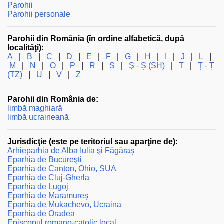
Parohii
Parohii personale
Parohii din România (în ordine alfabetică, după
localităţi):
A
|
B
|
C
|
D
|
E
|
F
|
G
|
H
|
I
|
J
|
L
|
M
|
N
|
O
|
P
|
R
|
S
|
Ş - Ș (SH)
|
T
|
Ţ - Ț
(TZ)
|
U
|
V
|
Z
Parohii din România de:
limbă maghiară
limbă ucraineană
Jurisdicţie (este pe teritoriul sau aparţine de):
Arhieparhia de Alba Iulia şi Făgăraş
Eparhia de Bucureşti
Eparhia de Canton, Ohio, SUA
Eparhia de Cluj-Gherla
Eparhia de Lugoj
Eparhia de Maramureş
Eparhia de Mukachevo, Ucraina
Eparhia de Oradea
Episcopul romano-catolic local