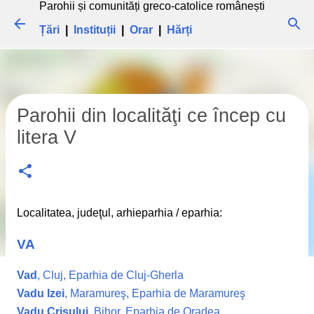
Parohii și comunități greco-catolice românești
Treceți la conținutul principal
Țări
|
Instituții
|
Orar
|
Hărți
Parohii din localităţi ce încep cu
litera V
Localitatea, judeţul, arhieparhia / eparhia:
VA
Vad
, Cluj, Eparhia de Cluj-Gherla
Vadu Izei
, Maramureş, Eparhia de Maramureş
Vadu Crişului
, Bihor, Eparhia de Oradea