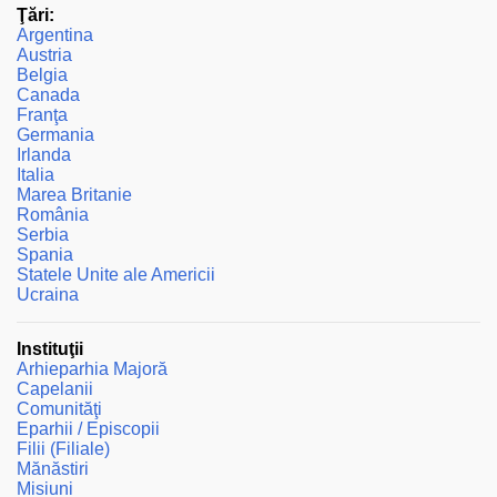
Ţări:
Argentina
Austria
Belgia
Canada
Franţa
Germania
Irlanda
Italia
Marea Britanie
România
Serbia
Spania
Statele Unite ale Americii
Ucraina
Instituţii
Arhieparhia Majoră
Capelanii
Comunităţi
Eparhii / Episcopii
Filii (Filiale)
Mănăstiri
Misiuni