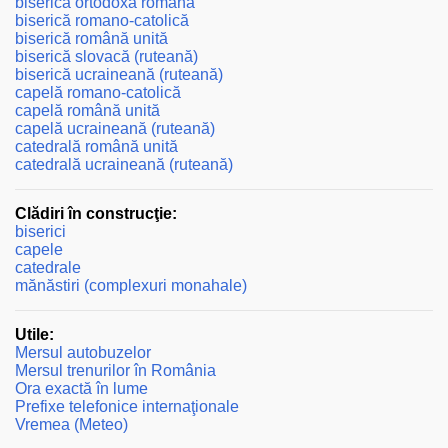
biserică ortodoxă română
biserică romano-catolică
biserică română unită
biserică slovacă (ruteană)
biserică ucraineană (ruteană)
capelă romano-catolică
capelă română unită
capelă ucraineană (ruteană)
catedrală română unită
catedrală ucraineană (ruteană)
Clădiri în construcţie:
biserici
capele
catedrale
mănăstiri (complexuri monahale)
Utile:
Mersul autobuzelor
Mersul trenurilor în România
Ora exactă în lume
Prefixe telefonice internaţionale
Vremea (Meteo)