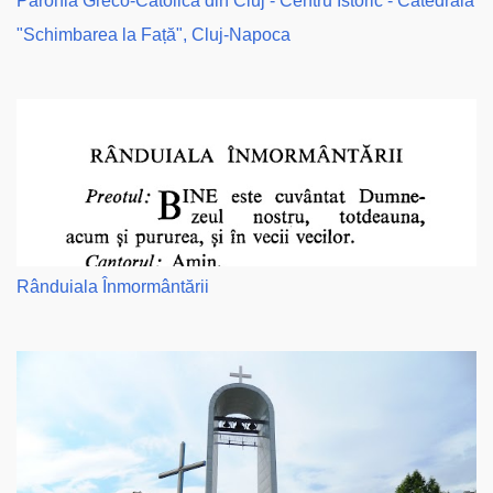
Parohia Greco-Catolică din Cluj - Centru Istoric - Catedrala
"Schimbarea la Față", Cluj-Napoca
Rânduiala Înmormântării