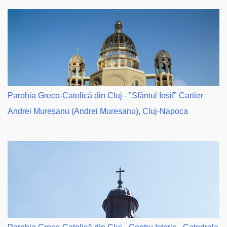
Parohia Greco-Catolică din Cluj - "Sfântul Iosif" Cartier
Andrei Mureșanu (Andrei Muresanu), Cluj-Napoca