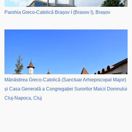
Parohia Greco-Catolică Brașov I (Brasov I), Brașov
Mănăstirea Greco-Catolică (Sanctuar Arhiepiscopal Major)
și Casa Generală a Congregației Surorilor Maicii Domnului
Cluj-Napoca, Cluj