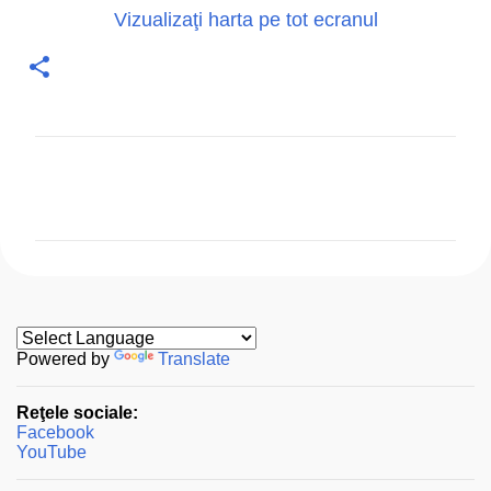
Vizualizaţi harta pe tot ecranul
C
o
m
e
n
t
a
Powered by
Translate
r
Reţele sociale:
i
Facebook
i
YouTube