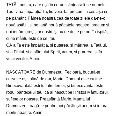
TATĂL nostru, care ești în ceruri, sfințească-se numele
Tău: vină împărăția Ta; fie voia Ta, precum în cer, așa și
pe pământ. Pâinea noastră cea de toate zilele dă-ne-o
nouă astăzi; și ne iartă nouă păcatele noastre, precum și
noi iertăm greșiților noștri; și nu ne duce pe noi în ispită,
ci ne mântuiește de cel rău.
CĂ a Ta este împărăția, și puterea, și mărirea, a Tatălui,
și a Fiului, și a sfântului Spirit, acum, și pururea, și în
vecii vecilor. Amin.
NĂSCĂTOARE de Dumnezeu, Fecioară, bucură-te
ceea-ce ești plină de dar, Marie, Domnul este cu tine.
Binecuvântată ești tu între femei, și binecuvântat este
rodul pântecelui tău, că ai născut pe Hristos Mântuitorul
sufletelor noastre. Preasfântă Marie, Mama lui
Dumnezeu, roagă-te pentru noi păcătoșii acum și în ora
morții noastre. Amin.