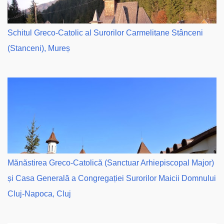
Schitul Greco-Catolic al Surorilor Carmelitane Stânceni
(Stanceni), Mureș
Mănăstirea Greco-Catolică (Sanctuar Arhiepiscopal Major)
și Casa Generală a Congregației Surorilor Maicii Domnului
Cluj-Napoca, Cluj