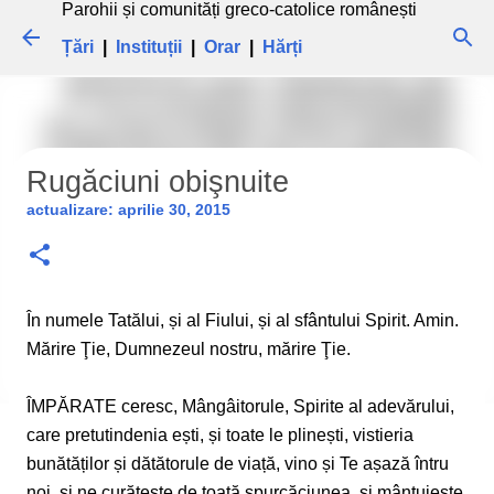
Parohii și comunități greco-catolice românești
Treceți la conținutul principal
Țări
|
Instituții
|
Orar
|
Hărți
Rugăciuni obişnuite
actualizare:
aprilie 30, 2015
În numele Tatălui, și al Fiului, și al sfântului Spirit. Amin.
Mărire Ţie, Dumnezeul nostru, mărire Ţie.
ÎMPĂRATE ceresc, Mângâitorule, Spirite al adevărului,
care pretutindenia ești, și toate le plinești, vistieria
bunătăților și dătătorule de viață, vino și Te așază întru
noi, și ne curățește de toată spurcăciunea, și mântuiește,