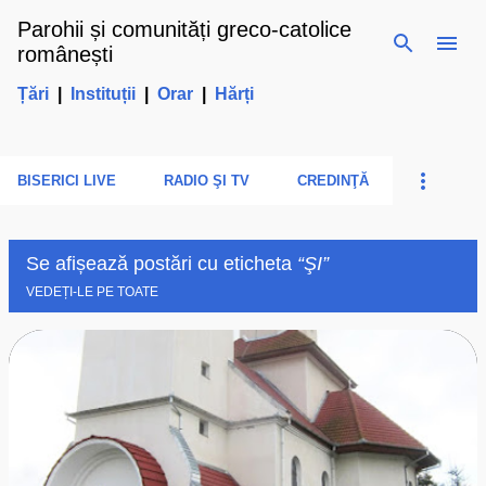
Parohii și comunități greco-catolice
Treceți la conținutul principal
românești
Țări
|
Instituții
|
Orar
|
Hărți
BISERICI LIVE
RADIO ŞI TV
CREDINŢĂ
Se afișează postări cu eticheta
ŞI
VEDEȚI-LE PE TOATE
P
o
s
t