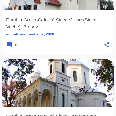
ă
r
i
Parohia Greco-Catolică Șinca Veche (Sinca
Veche), Brașov
actualizare:
martie 02, 2026
0