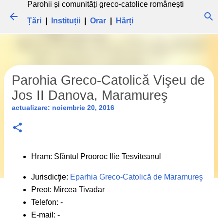
Parohii și comunități greco-catolice românești
Treceți la conținutul principal
Țări
|
Instituții
|
Orar
|
Hărți
Parohia Greco-Catolică Vişeu de
Jos II Danova, Maramureş
actualizare:
noiembrie 20, 2016
Hram: Sfântul Prooroc Ilie Tesviteanul
Jurisdicţie:
Eparhia Greco-Catolică de Maramureş
Preot: Mircea Tivadar
Telefon: -
E-mail: -