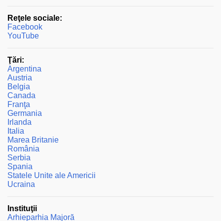
r
Reţele sociale:
i
Facebook
i
YouTube
Ţări:
Argentina
Austria
Belgia
Canada
Franţa
Germania
Irlanda
Italia
Marea Britanie
România
Serbia
Spania
Statele Unite ale Americii
Ucraina
Instituţii
Arhieparhia Majoră