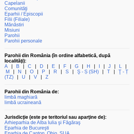
Capelanii
Comunităţi
Eparhii / Episcopii
Filii (Filiale)
Mănăstiri
Misiuni
Parohii
Parohii personale
Parohii din România (în ordine alfabetică, după
localităţi):
A
|
B
|
C
|
D
|
E
|
F
|
G
|
H
|
I
|
J
|
L
|
M
|
N
|
O
|
P
|
R
|
S
|
Ş - Ș (SH)
|
T
|
Ţ - Ț
(TZ)
|
U
|
V
|
Z
Parohii din România de:
limbă maghiară
limbă ucraineană
Jurisdicţie (este pe teritoriul sau aparţine de):
Arhieparhia de Alba Iulia şi Făgăraş
Eparhia de Bucureşti
Eparhia de Canton, Ohio, SUA