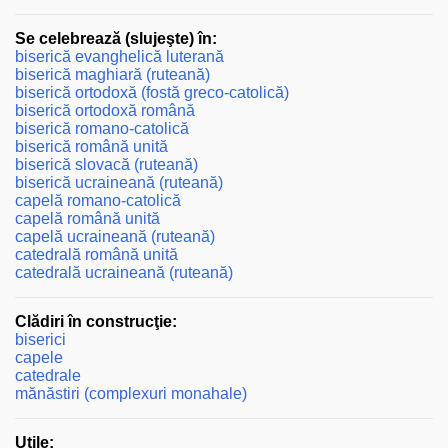
Se celebrează (slujeşte) în:
biserică evanghelică luterană
biserică maghiară (ruteană)
biserică ortodoxă (fostă greco-catolică)
biserică ortodoxă română
biserică romano-catolică
biserică română unită
biserică slovacă (ruteană)
biserică ucraineană (ruteană)
capelă romano-catolică
capelă română unită
capelă ucraineană (ruteană)
catedrală română unită
catedrală ucraineană (ruteană)
Clădiri în construcţie:
biserici
capele
catedrale
mănăstiri (complexuri monahale)
Utile: