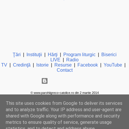
Ţări
|
Instituţii
|
Hărţi
|
Program liturgic
|
Biserici
LIVE
|
Radio
TV
|
Credinţă
|
Istorie
|
Resurse
|
Facebook
|
YouTube
|
Contact
Un produs Blogger
© www.parohiigreco-catolice.ro din 2 martie 2014
This site uses cookies from Google to deliver its services
and to analyze traffic. Your IP address and user-agent are
shared with Google along with performance and security
metrics to ensure quality of service, generate usage
statistics, and to detect and address abuse.