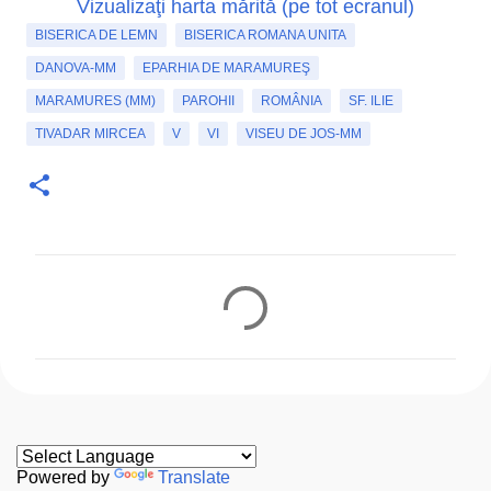
Vizualizaţi harta mărită (pe tot ecranul)
BISERICA DE LEMN
BISERICA ROMANA UNITA
DANOVA-MM
EPARHIA DE MARAMUREŞ
MARAMURES (MM)
PAROHII
ROMÂNIA
SF. ILIE
TIVADAR MIRCEA
V
VI
VISEU DE JOS-MM
C
o
m
e
n
t
a
Powered by
Translate