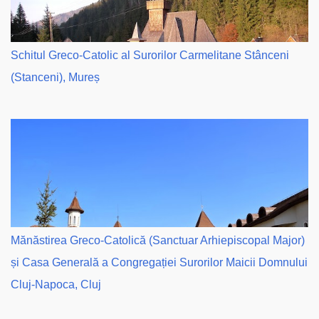
Schitul Greco-Catolic al Surorilor Carmelitane Stânceni
(Stanceni), Mureș
Mănăstirea Greco-Catolică (Sanctuar Arhiepiscopal Major)
și Casa Generală a Congregației Surorilor Maicii Domnului
Cluj-Napoca, Cluj