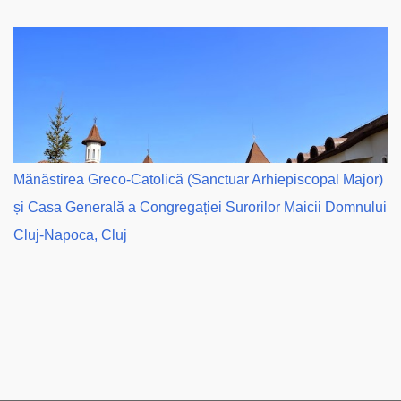
Mănăstirea Greco-Catolică (Sanctuar Arhiepiscopal Major)
și Casa Generală a Congregației Surorilor Maicii Domnului
Cluj-Napoca, Cluj