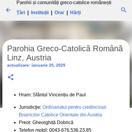
Parohii și comunități greco-catolice românești
Treceți la conținutul principal
Țări
|
Instituții
|
Orar
|
Hărți
Parohia Greco-Catolică Română
Linz, Austria
actualizare:
ianuarie 25, 2025
Hram: Sfântul Vincențiu de Paul
Jurisdicţie:
Ordinariatul pentru credincioșii
Bisericilor Catolice Orientale din Austria
Preot: Gheorghiță Dobrică
Telefon mobil: 0043-676.536.23.85