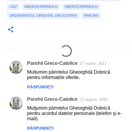
LINZ
OBEROSTERREICH
OBERÖSTERREICH
ORDINARIATUL ORIENTAL DIN AUSTRIA
PAROHII
Parohii Greco-Catolice
07 martie, 2017
C
Mulțumim părintelui Gheorghiță Dobrică
o
pentru informațiile oferite.
m
RĂSPUNDEȚI
e
Parohii Greco-Catolice
n
23 august, 2018
t
Mulţumim părintelui Gheorghiță Dobrică
pentru acordul datelor personale (telefon şi e-
a
mail).
r
RĂSPUNDEȚI