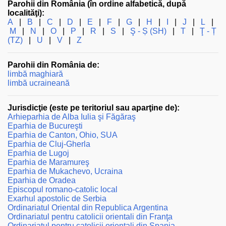
Parohii din România (în ordine alfabetică, după
localităţi):
A
|
B
|
C
|
D
|
E
|
F
|
G
|
H
|
I
|
J
|
L
|
M
|
N
|
O
|
P
|
R
|
S
|
Ş - Ș (SH)
|
T
|
Ţ - Ț
(TZ)
|
U
|
V
|
Z
Parohii din România de:
limbă maghiară
limbă ucraineană
Jurisdicţie (este pe teritoriul sau aparţine de):
Arhieparhia de Alba Iulia şi Făgăraş
Eparhia de Bucureşti
Eparhia de Canton, Ohio, SUA
Eparhia de Cluj-Gherla
Eparhia de Lugoj
Eparhia de Maramureş
Eparhia de Mukachevo, Ucraina
Eparhia de Oradea
Episcopul romano-catolic local
Exarhul apostolic de Serbia
Ordinariatul Oriental din Republica Argentina
Ordinariatul pentru catolicii orientali din Franţa
Ordinariatul pentru catolicii orientali din Spania