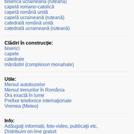
biserică ucraineană (ruteană)
capelă romano-catolică
capelă română unită
capelă ucraineană (ruteană)
catedrală română unită
catedrală ucraineană (ruteană)
Clădiri în construcţie:
biserici
capele
catedrale
mănăstiri (complexuri monahale)
Utile:
Mersul autobuzelor
Mersul trenurilor în România
Ora exactă în lume
Prefixe telefonice internaţionale
Vremea (Meteo)
Info:
Adăugaţi informații, foto-video, publicaţii etc.
Distribuim on-line gratuit