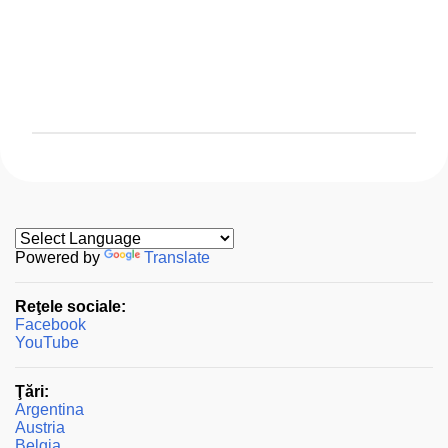
T
r
i
m
i
t
Powered by
Translate
e
ț
Reţele sociale:
i
Facebook
u
YouTube
n
c
o
Ţări:
m
Argentina
e
Austria
n
Belgia