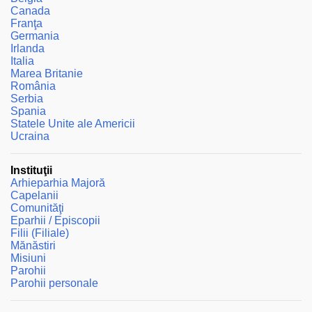
t
Canada
a
Franţa
r
Germania
i
Irlanda
u
Italia
Marea Britanie
România
Serbia
Spania
Statele Unite ale Americii
Ucraina
Instituţii
Arhieparhia Majoră
Capelanii
Comunităţi
Eparhii / Episcopii
Filii (Filiale)
Mănăstiri
Misiuni
Parohii
Parohii personale