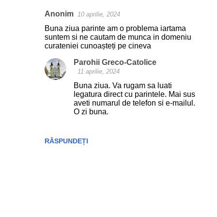
i
Anonim
i
10 aprilie, 2024
Buna ziua parinte am o problema iartama
suntem si ne cautam de munca in domeniu
curateniei cunoașteți pe cineva
Parohii Greco-Catolice
11 aprilie, 2024
Buna ziua. Va rugam sa luati
legatura direct cu parintele. Mai sus
aveti numarul de telefon si e-mailul.
O zi buna.
RĂSPUNDEȚI