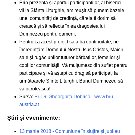
Prin prezența și aportul participanților, al bisericii
vii la Sfânta Liturghie, am reușit să punem bazele
unei comunități de credință, căreia îi dorim să
crească și să reflecte în ea dragostea lui
Dumnezeu pentru oameni.
Pentru ca acest proiect să aibă continuitate, ne
încredințăm Domnului Nostru Isus Cristos, Maicii
sale și rugăciunilor tuturor bărbaților, femeilor și
copiilor comunității. Vă mulțumesc din suflet pentru
participare și vă aștept cu drag să participați la
următoarele Sfinte Liturghii. Bunul Dumnezeu să
vă ocrotească!
Sursa:
Pr. Dr. Gheorghiță Dobrică - www.bru-
austria.at
Ştiri şi evenimente:
13 martie 2018 - Comuniune în slujire și jubileu