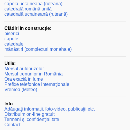
capelă ucraineană (ruteană)
catedrală română unită
catedrală ucraineană (ruteană)
Clădiri în construcţie:
biserici
capele
catedrale
mănăstiri (complexuri monahale)
Utile:
Mersul autobuzelor
Mersul trenurilor în România
Ora exactă în lume
Prefixe telefonice internaţionale
Vremea (Meteo)
Info:
Adăugaţi informații, foto-video, publicaţii etc.
Distribuim on-line gratuit
Termeni şi confidenţialitate
Contact