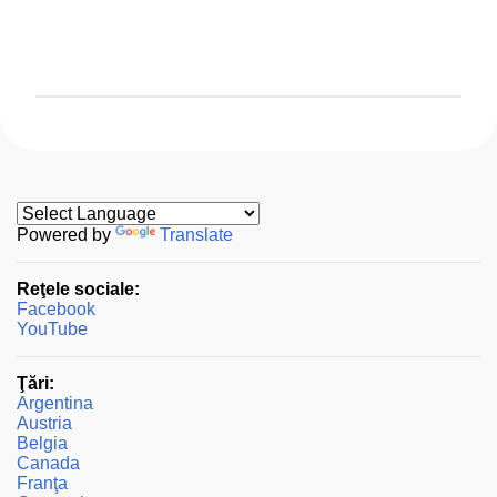
T
r
i
m
i
t
Powered by
Translate
e
ț
Reţele sociale:
i
Facebook
u
YouTube
n
c
o
Ţări:
m
Argentina
e
Austria
n
Belgia
t
Canada
a
Franţa
r