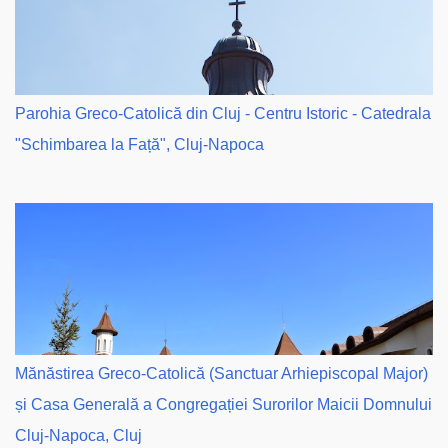
Parohia Greco-Catolică din Cluj - Centru Istoric - Catedrala
"Schimbarea la Față", Cluj-Napoca
Mănăstirea Greco-Catolică (Sanctuar Arhiepiscopal Major)
și Casa Generală a Congregației Surorilor Maicii Domnului
Cluj-Napoca, Cluj