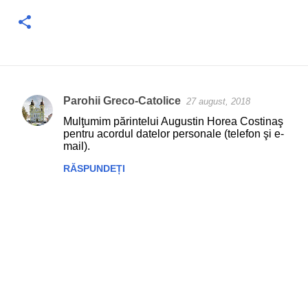
Parohii Greco-Catolice
27 august, 2018
C
Mulţumim părintelui Augustin Horea Costinaş
o
pentru acordul datelor personale (telefon şi e-
mail).
m
e
RĂSPUNDEȚI
n
t
a
r
i
i