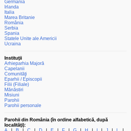
Germania
i
Irlanda
u
Italia
Marea Britanie
România
Serbia
Spania
Statele Unite ale Americii
Ucraina
Instituţii
Arhieparhia Majoră
Capelanii
Comunităţi
Eparhii / Episcopii
Filii (Filiale)
Mănăstiri
Misiuni
Parohii
Parohii personale
Parohii din România (în ordine alfabetică, după
localităţi):
A
|
B
|
C
|
D
|
E
|
F
|
G
|
H
|
I
|
J
|
L
|