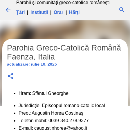
Parohii şi comunităţi greco-catolice româneşti
Treceți la conținutul principal
Țări
|
Instituții
|
Orar
|
Hărți
Parohia Greco-Catolică Română
Faenza, Italia
actualizare:
iulie 10, 2025
Hram: Sfântul Gheorghe
Jurisdicţie: Episcopul romano-catolic local
Preot: Augustin Horea Costinaş
Telefon mobil: 0039-340.278.9377
E-mail: caugustinhorea@yahoo.it