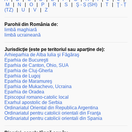
M
|
N
|
O
|
P
|
R
|
S
|
Ş - Ș (SH)
|
T
|
Ţ - Ț
(TZ)
|
U
|
V
|
Z
Parohii din România de:
limbă maghiară
limbă ucraineană
Jurisdicţie (este pe teritoriul sau aparţine de):
Arhieparhia de Alba Iulia şi Făgăraş
Eparhia de Bucureşti
Eparhia de Canton, Ohio, SUA
Eparhia de Cluj-Gherla
Eparhia de Lugoj
Eparhia de Maramureş
Eparhia de Mukachevo, Ucraina
Eparhia de Oradea
Episcopul romano-catolic local
Exarhul apostolic de Serbia
Ordinariatul Oriental din Republica Argentina
Ordinariatul pentru catolicii orientali din Franţa
Ordinariatul pentru catolicii orientali din Spania