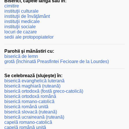
Biserici, capele lângă sau în:
cimitire
instituţii culturale
instituţii de învăţământ
instituţii medicale
instituţii sociale
locuri de cazare
sedii ale protopopiatelor
Parohii şi mănăstiri cu:
biserică de lemn
grotă (închinată Preasfintei Fecioare de la Lourdes)
Se celebrează (slujeşte) în:
biserică evanghelică luterană
biserică maghiară (ruteană)
biserică ortodoxă (fostă greco-catolică)
biserică ortodoxă română
biserică romano-catolică
biserică română unită
biserică slovacă (ruteană)
biserică ucraineană (ruteană)
capelă romano-catolică
capelă română unită