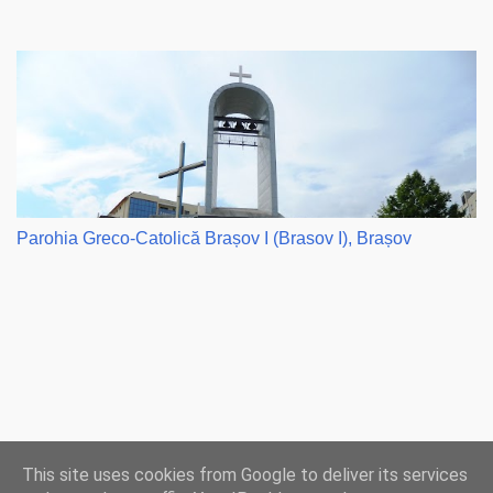
Parohia Greco-Catolică Brașov I (Brasov I), Brașov
Ţări
|
Instituţii
|
Hărţi
|
Program liturgic
|
Biserici
This site uses cookies from Google to deliver its services
LIVE
|
Radio