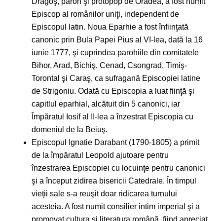
Dragoş, paroh şi protopop de Oradea, a fost numit
Episcop al românilor uniţi, independent de
Episcopul latin. Noua Eparhie a fost înfiinţată
canonic prin Bula Papei Pius al VI-lea, dată la 16
iunie 1777, şi cuprindea parohiile din comitatele
Bihor, Arad, Bichiş, Cenad, Csongrad, Timiş-
Torontal şi Caraş, ca sufragană Episcopiei latine
de Strigoniu. Odată cu Episcopia a luat fiinţă şi
capitlul eparhial, alcătuit din 5 canonici, iar
Împăratul Iosif al II-lea a înzestrat Episcopia cu
domeniul de la Beiuş.
Episcopul Ignatie Darabant (1790-1805) a primit
de la împăratul Leopold ajutoare pentru
înzestrarea Episcopiei cu locuinţe pentru canonici
şi a început zidirea bisericii Catedrale. În timpul
vieţii sale s-a reuşit doar ridicarea turnului
acesteia. A fost numit consilier intim imperial şi a
promovat cultura şi literatura română, fiind apreciat