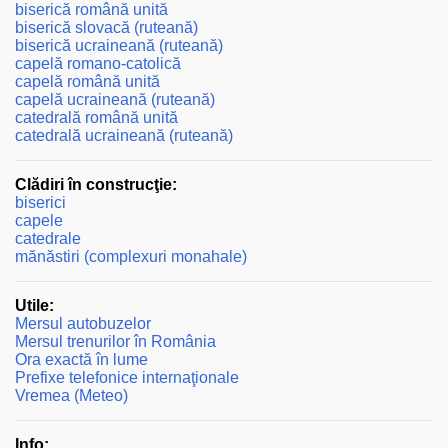
biserică română unită
biserică slovacă (ruteană)
biserică ucraineană (ruteană)
capelă romano-catolică
capelă română unită
capelă ucraineană (ruteană)
catedrală română unită
catedrală ucraineană (ruteană)
Clădiri în construcţie:
biserici
capele
catedrale
mănăstiri (complexuri monahale)
Utile:
Mersul autobuzelor
Mersul trenurilor în România
Ora exactă în lume
Prefixe telefonice internaţionale
Vremea (Meteo)
Info: