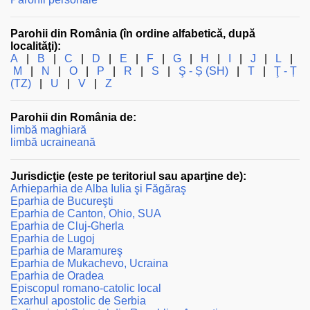
Parohii din România (în ordine alfabetică, după
localităţi):
A
|
B
|
C
|
D
|
E
|
F
|
G
|
H
|
I
|
J
|
L
|
M
|
N
|
O
|
P
|
R
|
S
|
Ş - Ș (SH)
|
T
|
Ţ - Ț
(TZ)
|
U
|
V
|
Z
Parohii din România de:
limbă maghiară
limbă ucraineană
Jurisdicţie (este pe teritoriul sau aparţine de):
Arhieparhia de Alba Iulia şi Făgăraş
Eparhia de Bucureşti
Eparhia de Canton, Ohio, SUA
Eparhia de Cluj-Gherla
Eparhia de Lugoj
Eparhia de Maramureş
Eparhia de Mukachevo, Ucraina
Eparhia de Oradea
Episcopul romano-catolic local
Exarhul apostolic de Serbia