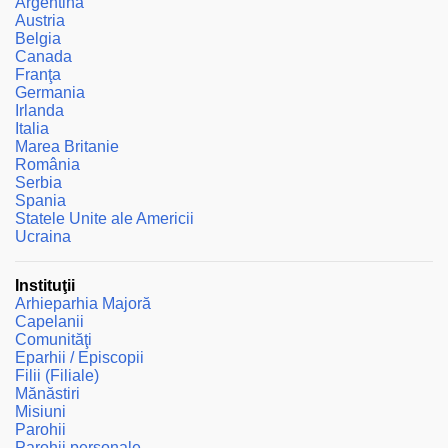
Argentina
Austria
Belgia
Canada
Franţa
Germania
Irlanda
Italia
Marea Britanie
România
Serbia
Spania
Statele Unite ale Americii
Ucraina
Instituţii
Arhieparhia Majoră
Capelanii
Comunităţi
Eparhii / Episcopii
Filii (Filiale)
Mănăstiri
Misiuni
Parohii
Parohii personale