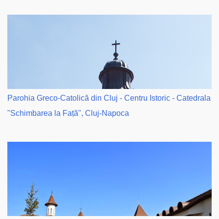
Parohia Greco-Catolică din Cluj - Centru Istoric - Catedrala
"Schimbarea la Față", Cluj-Napoca