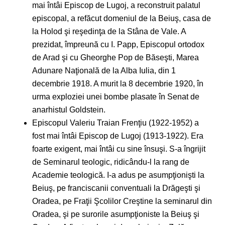
mai întâi Episcop de Lugoj, a reconstruit palatul
episcopal, a refăcut domeniul de la Beiuş, casa de
la Holod şi reşedinţa de la Stâna de Vale. A
prezidat, împreună cu I. Papp, Episcopul ortodox
de Arad şi cu Gheorghe Pop de Băseşti, Marea
Adunare Naţională de la Alba Iulia, din 1
decembrie 1918. A murit la 8 decembrie 1920, în
urma exploziei unei bombe plasate în Senat de
anarhistul Goldstein.
Episcopul Valeriu Traian Frenţiu (1922-1952) a
fost mai întâi Episcop de Lugoj (1913-1922). Era
foarte exigent, mai întâi cu sine însuşi. S-a îngrijit
de Seminarul teologic, ridicându-l la rang de
Academie teologică. I-a adus pe asumpţionişti la
Beiuş, pe franciscanii conventuali la Drăgeşti şi
Oradea, pe Fraţii Şcolilor Creştine la seminarul din
Oradea, şi pe surorile asumpţioniste la Beiuş şi