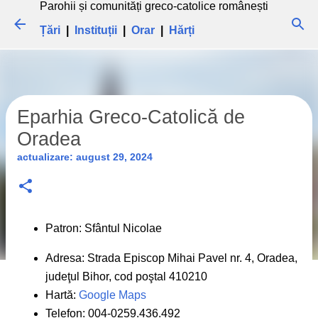
Parohii și comunități greco-catolice românești
Treceți la conținutul principal
Țări
|
Instituții
|
Orar
|
Hărți
Eparhia Greco-Catolică de
Oradea
actualizare:
august 29, 2024
Patron: Sfântul Nicolae
Adresa: Strada Episcop Mihai Pavel nr. 4, Oradea,
judeţul Bihor, cod poştal 410210
Hartă:
Google Maps
Telefon: 004-0259.436.492