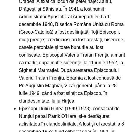
Oradea. A fixat ca locuri de pelerinaje: Zalău,
Drăgeşti şi Sânislau. În 1941 a fost numit
Administrator Apostolic al Arhieparhiei. La 1
decembrie 1948, Biserica Româna Unită cu Roma
(Greco-Catolică) a fost desfiinţată. Toţi Episcopii,
mulţi preoţi şi credincioşi au fost arestaţi, bisericile,
casele parohiale şi toate bunurile au fost
confiscate. Episcopul Valeriu Traian Frenţiu a murit
ca martir, după multe suferinţe, la 11 iunie 1952, la
Sighetul Marmaţiei. După arestarea Episcopului
Valeriu Traian Frenţiu, Eparhia a fost condusă de
Pr. Augustin Maghiar, Vicar general, pâna la 28
iulie 1949, când a fost sfinţit ca Episcop, în
clandestinitate, Iuliu Hirţea.
Episcopul Iuliu Hirţea (1949-1978), consacrat de
Nunţiul papal Patrik O’Hara, şi-a desfăşurat
activitatea în clandestinitate. A fost şi el arestat la 8
decembrie 1952, fiind eliberat doar în 1964. În