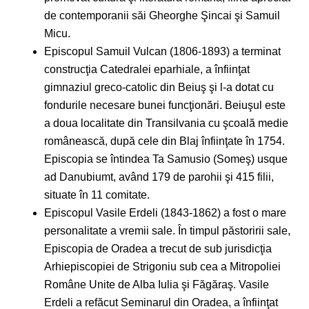
de contemporanii săi Gheorghe Şincai şi Samuil
Micu.
Episcopul Samuil Vulcan (1806-1893) a terminat
construcţia Catedralei eparhiale, a înfiinţat
gimnaziul greco-catolic din Beiuş şi l-a dotat cu
fondurile necesare bunei funcţionări. Beiuşul este
a doua localitate din Transilvania cu şcoală medie
românească, după cele din Blaj înfiinţate în 1754.
Episcopia se întindea Ta Samusio (Someş) usque
ad Danubiumt, având 179 de parohii şi 415 filii,
situate în 11 comitate.
Episcopul Vasile Erdeli (1843-1862) a fost o mare
personalitate a vremii sale. În timpul păstoririi sale,
Episcopia de Oradea a trecut de sub jurisdicţia
Arhiepiscopiei de Strigoniu sub cea a Mitropoliei
Române Unite de Alba Iulia şi Făgăraş. Vasile
Erdeli a refăcut Seminarul din Oradea, a înfiinţat