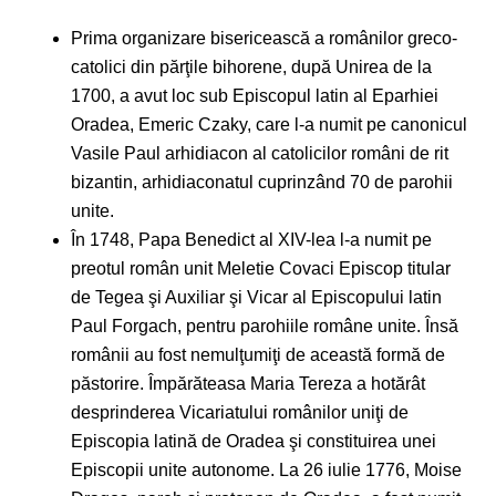
Prima organizare bisericească a românilor greco-
catolici din părţile bihorene, după Unirea de la
1700, a avut loc sub Episcopul latin al Eparhiei
Oradea, Emeric Czaky, care l-a numit pe canonicul
Vasile Paul arhidiacon al catolicilor români de rit
bizantin, arhidiaconatul cuprinzând 70 de parohii
unite.
În 1748, Papa Benedict al XIV-lea l-a numit pe
preotul român unit Meletie Covaci Episcop titular
de Tegea şi Auxiliar şi Vicar al Episcopului latin
Paul Forgach, pentru parohiile române unite. Însă
românii au fost nemulţumiţi de această formă de
păstorire. Împărăteasa Maria Tereza a hotărât
desprinderea Vicariatului românilor uniţi de
Episcopia latină de Oradea şi constituirea unei
Episcopii unite autonome. La 26 iulie 1776, Moise