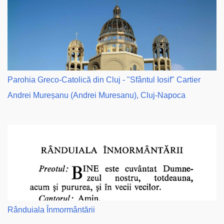
Parohia Greco-Catolică din Cluj - "Sfântul Iosif" Cartier
Andrei Mureșanu (Andrei Muresanu), Cluj-Napoca
Rânduiala Înmormântării