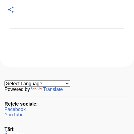
C
o
m
e
n
t
a
Powered by
Translate
r
Reţele sociale:
i
Facebook
i
YouTube
Ţări: