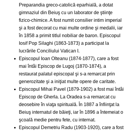
Preparandia greco-catolică eparhială, a dotat
gimnaziul din Beiuş cu un laborator de ştiinţe
fizico-chimice. A fost numit consilier intim imperial
şi a fost decorat cu mai multe ordine şi medalii, iar
în 1858 a primit titlul nobiliar de baron. Episcopul
Iosif Pop Silaghi (1863-1873) a participat la
lucrările Conciliului Vatican I.
Episcopul Ioan Olteanu (1874-1877), care a fost
mai întâi Episcop de Lugoj (1870-1874), a
restaurat palatul episcopal şi s-a remarcat prin
generozitate şi a iniţiat multe opere de caritate.
Episcopul Mihai Pavel (1879-1902) a fost mai întâi
Episcop de Gherla. La Oradea s-a remarcat cu
deosebire în viaţa spirituală. În 1887 a înfiinţat la
Beiuş internatul de băieţi, iar în 1896 a întemeiat o
şcoală medie pentru fete, cu internat.
Episcopul Demetriu Radu (1903-1920), care a fost