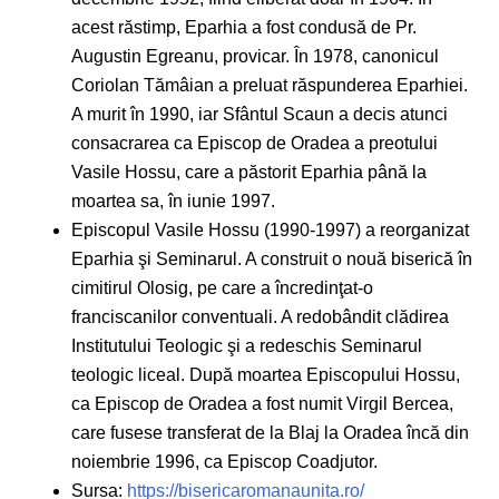
acest răstimp, Eparhia a fost condusă de Pr.
Augustin Egreanu, provicar. În 1978, canonicul
Coriolan Tămâian a preluat răspunderea Eparhiei.
A murit în 1990, iar Sfântul Scaun a decis atunci
consacrarea ca Episcop de Oradea a preotului
Vasile Hossu, care a păstorit Eparhia până la
moartea sa, în iunie 1997.
Episcopul Vasile Hossu (1990-1997) a reorganizat
Eparhia şi Seminarul. A construit o nouă biserică în
cimitirul Olosig, pe care a încredinţat-o
franciscanilor conventuali. A redobândit clădirea
Institutului Teologic şi a redeschis Seminarul
teologic liceal. După moartea Episcopului Hossu,
ca Episcop de Oradea a fost numit Virgil Bercea,
care fusese transferat de la Blaj la Oradea încă din
noiembrie 1996, ca Episcop Coadjutor.
Sursa:
https://bisericaromanaunita.ro/