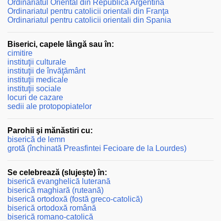
Ordinariatul Oriental din Republica Argentina
Ordinariatul pentru catolicii orientali din Franţa
Ordinariatul pentru catolicii orientali din Spania
Biserici, capele lângă sau în:
cimitire
instituţii culturale
instituţii de învăţământ
instituţii medicale
instituţii sociale
locuri de cazare
sedii ale protopopiatelor
Parohii şi mănăstiri cu:
biserică de lemn
grotă (închinată Preasfintei Fecioare de la Lourdes)
Se celebrează (slujeşte) în:
biserică evanghelică luterană
biserică maghiară (ruteană)
biserică ortodoxă (fostă greco-catolică)
biserică ortodoxă română
biserică romano-catolică