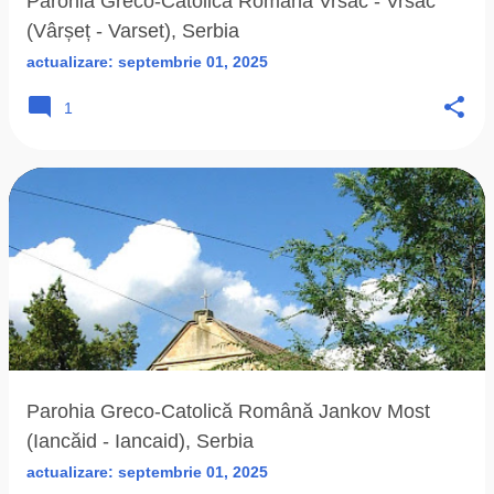
Parohia Greco-Catolică Română Vršac - Vrsac
(Vârșeț - Varset), Serbia
actualizare:
septembrie 01, 2025
1
Parohia Greco-Catolică Română Jankov Most
(Iancăid - Iancaid), Serbia
actualizare:
septembrie 01, 2025