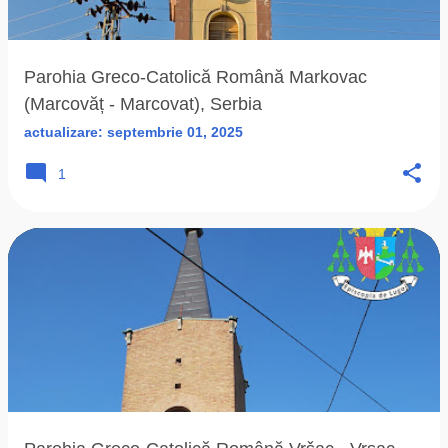
ă
r
i
Parohia Greco-Catolică Română Markovac
(Marcovăț - Marcovat), Serbia
actualizare:
septembrie 01, 2025
1