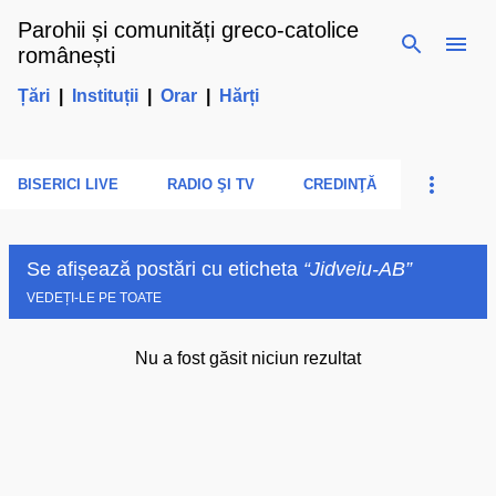
Parohii și comunități greco-catolice
Treceți la conținutul principal
românești
Țări
|
Instituții
|
Orar
|
Hărți
BISERICI LIVE
RADIO ŞI TV
CREDINŢĂ
Se afișează postări cu eticheta
Jidveiu-AB
VEDEȚI-LE PE TOATE
Nu a fost găsit niciun rezultat
P
o
s
t