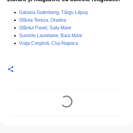
Galaxia Gutenberg, Târgu Lăpuş
Sfânta Tereza, Oradea
Sfântul Pavel, Satu Mare
Surorile Lauretane, Baia Mare
Viaţa Creştină, Cluj-Napoca
C
o
m
e
n