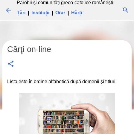
Parohii și comunități greco-catolice românești
Treceți la conținutul principal
Țări
|
Instituții
|
Orar
|
Hărți
Cărţi on-line
Lista este în ordine alfabetică după domenii şi titluri.