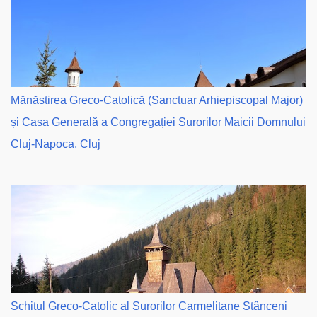
Mănăstirea Greco-Catolică (Sanctuar Arhiepiscopal Major)
și Casa Generală a Congregației Surorilor Maicii Domnului
Cluj-Napoca, Cluj
Schitul Greco-Catolic al Surorilor Carmelitane Stânceni