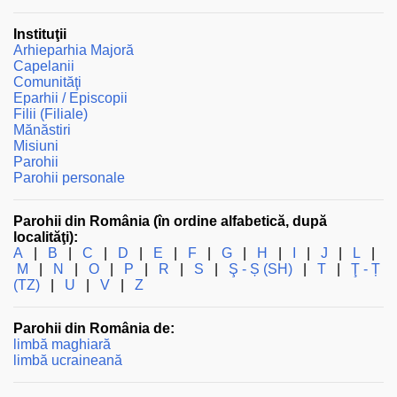
Instituţii
Arhieparhia Majoră
Capelanii
Comunităţi
Eparhii / Episcopii
Filii (Filiale)
Mănăstiri
Misiuni
Parohii
Parohii personale
Parohii din România (în ordine alfabetică, după
localităţi):
A
|
B
|
C
|
D
|
E
|
F
|
G
|
H
|
I
|
J
|
L
|
M
|
N
|
O
|
P
|
R
|
S
|
Ş - Ș (SH)
|
T
|
Ţ - Ț
(TZ)
|
U
|
V
|
Z
Parohii din România de:
limbă maghiară
limbă ucraineană