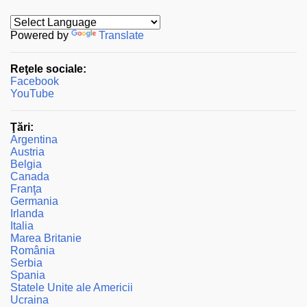
t
a
Powered by
Translate
r
Reţele sociale:
i
Facebook
i
YouTube
Ţări:
Argentina
Austria
Belgia
Canada
Franţa
Germania
Irlanda
Italia
Marea Britanie
România
Serbia
Spania
Statele Unite ale Americii
Ucraina