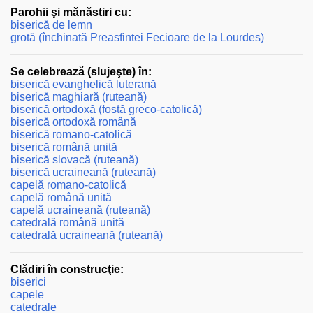
Parohii şi mănăstiri cu:
biserică de lemn
grotă (închinată Preasfintei Fecioare de la Lourdes)
Se celebrează (slujeşte) în:
biserică evanghelică luterană
biserică maghiară (ruteană)
biserică ortodoxă (fostă greco-catolică)
biserică ortodoxă română
biserică romano-catolică
biserică română unită
biserică slovacă (ruteană)
biserică ucraineană (ruteană)
capelă romano-catolică
capelă română unită
capelă ucraineană (ruteană)
catedrală română unită
catedrală ucraineană (ruteană)
Clădiri în construcţie:
biserici
capele
catedrale