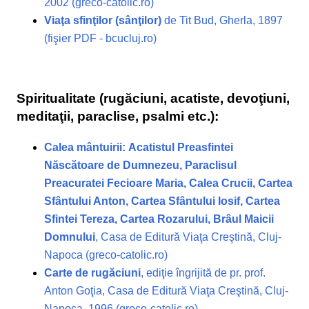
2002 (greco-catolic.ro)
Viaţa sfinţilor (sânţilor)
de Tit Bud, Gherla, 1897
(fişier PDF - bcucluj.ro)
Spiritualitate (rugăciuni, acatiste, devoţiuni,
meditaţii, paraclise, psalmi etc.):
Calea mântuirii: Acatistul Preasfintei
Născătoare de Dumnezeu, Paraclisul
Preacuratei Fecioare Maria, Calea Crucii, Cartea
Sfântului Anton, Cartea Sfântului Iosif, Cartea
Sfintei Tereza, Cartea Rozarului, Brâul Maicii
Domnului
, Casa de Editură Viaţa Creştină, Cluj-
Napoca (greco-catolic.ro)
Carte de rugăciuni
, ediţie îngrijită de pr. prof.
Anton Goţia, Casa de Editură Viaţa Creştină, Cluj-
Napoca, 1996 (greco-catolic.ro)