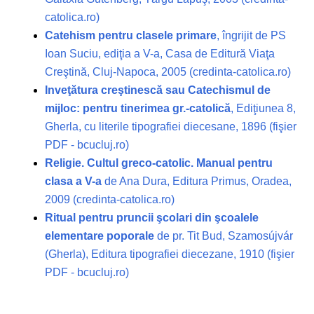
catolica.ro)
Catehism pentru clasele primare
, îngrijit de PS
Ioan Suciu, ediţia a V-a, Casa de Editură Viaţa
Creştină, Cluj-Napoca, 2005 (credinta-catolica.ro)
Inveţătura creştinescă sau Catechismul de
mijloc: pentru tinerimea gr.-catolică
, Ediţiunea 8,
Gherla, cu literile tipografiei diecesane, 1896 (fişier
PDF - bcucluj.ro)
Religie. Cultul greco-catolic. Manual pentru
clasa a V-a
de Ana Dura, Editura Primus, Oradea,
2009 (credinta-catolica.ro)
Ritual pentru pruncii şcolari din şcoalele
elementare poporale
de pr. Tit Bud, Szamosújvár
(Gherla), Editura tipografiei diecezane, 1910 (fişier
PDF - bcucluj.ro)