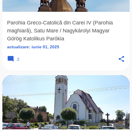
ă
r
i
Parohia Greco-Catolică din Carei IV (Parohia
maghiară), Satu Mare / Nagykárolyi Magyar
Görög Katolikus Parókia
actualizare:
iunie 01, 2025
2