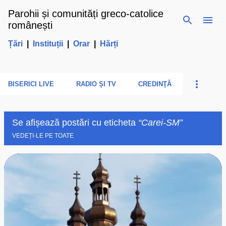
Parohii și comunități greco-catolice
Treceți la conținutul principal
românești
Țări
|
Instituții
|
Orar
|
Hărți
BISERICI LIVE
RADIO ŞI TV
CREDINŢĂ
Se afișează postări cu eticheta
Carei-SM
VEDEȚI-LE PE TOATE
P
o
s
t