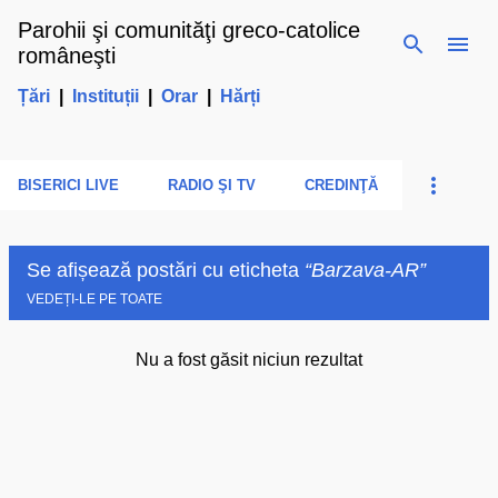
Parohii şi comunităţi greco-catolice
Treceți la conținutul principal
româneşti
Țări
|
Instituții
|
Orar
|
Hărți
BISERICI LIVE
RADIO ŞI TV
CREDINŢĂ
Se afișează postări cu eticheta
Barzava-AR
VEDEȚI-LE PE TOATE
Nu a fost găsit niciun rezultat
P
o
s
t