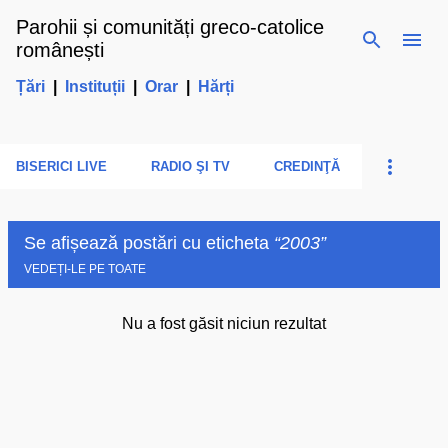
Parohii și comunități greco-catolice
Treceți la conținutul principal
românești
Țări
|
Instituții
|
Orar
|
Hărți
BISERICI LIVE
RADIO ŞI TV
CREDINŢĂ
Se afișează postări cu eticheta
2003
VEDEȚI-LE PE TOATE
Nu a fost găsit niciun rezultat
P
o
s
t