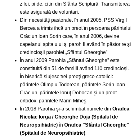
zilei, pilde, citiri din Sfânta Scriptură. Transmiterea
este asigurată de voluntari.
Din necesităţi pastorale, în anul 2005, PSS Virgil
Bercea a trimis încă un preot în persoana părintelui
Crăciun Ioan Sorin care, în anul 2006, devine
capelanul spitalului şi paroh II având în păstorire şi
credincioşii parohiei „Sfântul Gheorghe”.
În anul 2009 Parohia „Sfântul Gheorghe” este
constituită din 51 de familii având 110 credincioşi.
În biserică slujesc trei preoţi greco-catolici:
părintele Olimpiu Todorean, părintele Sorin Ioan
Crăciun, părintele Ionuţ Dobocan şi un preot
ortodox: părintele Marin Miheş.
În 2018 Parohia şi-a schimbat numele din
Oradea
Nicolae Iorga / Gheorghe Doja (Spitalul de
Neuropsihiatrie)
în
Oradea ”Sfântul Gheorghe”
(Spitalul de Neuropsihiatrie)
.