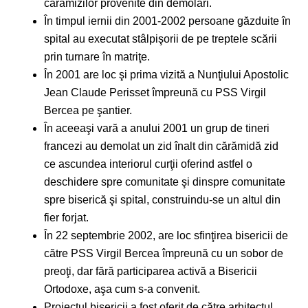
cărămizilor provenite din demolări.
În timpul iernii din 2001-2002 persoane găzduite în
spital au executat stâlpişorii de pe treptele scării
prin turnare în matriţe.
În 2001 are loc şi prima vizită a Nunţiului Apostolic
Jean Claude Perisset împreună cu PSS Virgil
Bercea pe şantier.
În aceeaşi vară a anului 2001 un grup de tineri
francezi au demolat un zid înalt din cărămidă zid
ce ascundea interiorul curţii oferind astfel o
deschidere spre comunitate şi dinspre comunitate
spre biserică şi spital, construindu-se un altul din
fier forjat.
În 22 septembrie 2002, are loc sfinţirea bisericii de
către PSS Virgil Bercea împreună cu un sobor de
preoţi, dar fără participarea activă a Bisericii
Ortodoxe, aşa cum s-a convenit.
Proiectul bisericii a fost oferit de către arhitectul