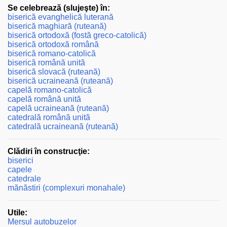
Se celebrează (slujeşte) în:
biserică evanghelică luterană
biserică maghiară (ruteană)
biserică ortodoxă (fostă greco-catolică)
biserică ortodoxă română
biserică romano-catolică
biserică română unită
biserică slovacă (ruteană)
biserică ucraineană (ruteană)
capelă romano-catolică
capelă română unită
capelă ucraineană (ruteană)
catedrală română unită
catedrală ucraineană (ruteană)
Clădiri în construcţie:
biserici
capele
catedrale
mănăstiri (complexuri monahale)
Utile:
Mersul autobuzelor