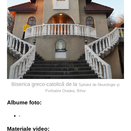
Biserica greco-catolică de la
Spitalul de Neurologie şi
Psihiatrie Oradea, Bihor
Albume foto:
-
Materiale video: