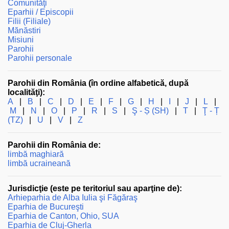
Comunităţi
Eparhii / Episcopii
Filii (Filiale)
Mănăstiri
Misiuni
Parohii
Parohii personale
Parohii din România (în ordine alfabetică, după
localităţi):
A
|
B
|
C
|
D
|
E
|
F
|
G
|
H
|
I
|
J
|
L
|
M
|
N
|
O
|
P
|
R
|
S
|
Ş - Ș (SH)
|
T
|
Ţ - Ț
(TZ)
|
U
|
V
|
Z
Parohii din România de:
limbă maghiară
limbă ucraineană
Jurisdicţie (este pe teritoriul sau aparţine de):
Arhieparhia de Alba Iulia şi Făgăraş
Eparhia de Bucureşti
Eparhia de Canton, Ohio, SUA
Eparhia de Cluj-Gherla