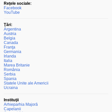
Reţele sociale:
i
Facebook
i
YouTube
Ţări:
Argentina
Austria
Belgia
Canada
Franţa
Germania
Irlanda
Italia
Marea Britanie
România
Serbia
Spania
Statele Unite ale Americii
Ucraina
Instituţii
Arhieparhia Majoră
Capelanii