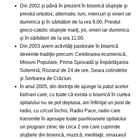
Din 2002 şi până în prezent în biserică slujeşte şi
preotul ortodox, alternativ, luni, miercuri şi vineri iar
duminica şi în sărbători de la ora 9.00. Preotul
greco-catolic slujeşte marţi, joi, vineri iar duminica
şi în sărbători de la ora 11.00.
Din 2003 avem activităţi pastorale în biserică
devenite tradiţie precum: Celebrarea ecumenică,
Misiuni Populare, Prima Spovadă şi Împărtăşania
Solemnă, Rozarul de 24 de ore, Seara colindelor
şi Serbarea de Crăciun.
În anul 2005, din dorinţa de ajunge la patul acelor
bolnavi care, cu toate că exista o biserică în curtea
spitalului nu se pot deplasa, am înfiinţat un post de
radio, cu circuit închis, Radio Pace, radio care
transmite în aproape toate pavilioanele spitalului
un program zilnic de circa 2 ore care cuprinde
slujbele din biserică, muzică, meditaţii, sinaxarul