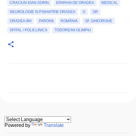
CRACIUN IOAN SORIN
EPARHIA DE ORADEA
MEDICAL
NEUROLOGIE SI PSIHIATRIE ORADEA
O
OR
ORADEA-BH
PAROHII
ROMÂNIA
SF. GHEORGHE
SPITAL / POLICLINICA
TODOREAN OLIMPIU
C
o
m
e
n
t
a
Powered by
Translate
r