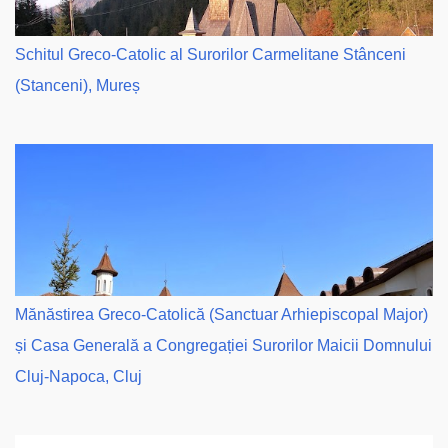
Schitul Greco-Catolic al Surorilor Carmelitane Stânceni
(Stanceni), Mureș
Mănăstirea Greco-Catolică (Sanctuar Arhiepiscopal Major)
și Casa Generală a Congregației Surorilor Maicii Domnului
Cluj-Napoca, Cluj