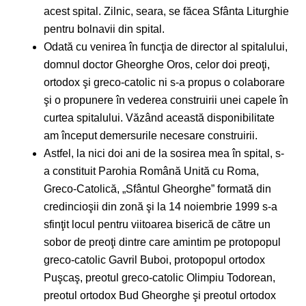
acest spital. Zilnic, seara, se făcea Sfânta Liturghie
pentru bolnavii din spital.
Odată cu venirea în funcţia de director al spitalului,
domnul doctor Gheorghe Oros, celor doi preoţi,
ortodox şi greco-catolic ni s-a propus o colaborare
şi o propunere în vederea construirii unei capele în
curtea spitalului. Văzând această disponibilitate
am început demersurile necesare construirii.
Astfel, la nici doi ani de la sosirea mea în spital, s-
a constituit Parohia Română Unită cu Roma,
Greco-Catolică, „Sfântul Gheorghe” formată din
credincioşii din zonă şi la 14 noiembrie 1999 s-a
sfinţit locul pentru viitoarea biserică de către un
sobor de preoţi dintre care amintim pe protopopul
greco-catolic Gavril Buboi, protopopul ortodox
Puşcaş, preotul greco-catolic Olimpiu Todorean,
preotul ortodox Bud Gheorghe şi preotul ortodox