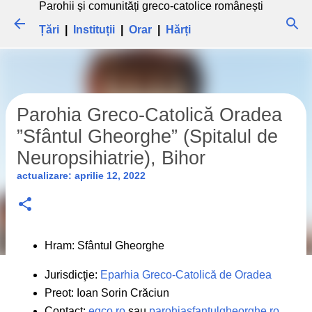
Parohii și comunități greco-catolice românești
Treceți la conținutul principal
Țări
|
Instituții
|
Orar
|
Hărți
Parohia Greco-Catolică Oradea
”Sfântul Gheorghe” (Spitalul de
Neuropsihiatrie), Bihor
actualizare:
aprilie 12, 2022
Hram: Sfântul Gheorghe
Jurisdicţie:
Eparhia Greco-Catolică de Oradea
Preot: Ioan Sorin Crăciun
Contact:
egco.ro
sau
parohiasfantulgheorghe.ro