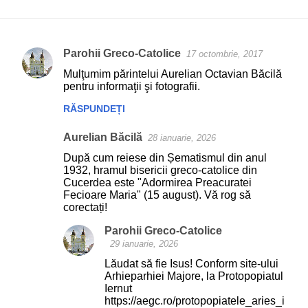
Parohii Greco-Catolice
17 octombrie, 2017
C
Mulţumim părintelui Aurelian Octavian Băcilă
o
pentru informaţii şi fotografii.
m
RĂSPUNDEȚI
e
Aurelian Băcilă
n
28 ianuarie, 2026
t
După cum reiese din Șematismul din anul
1932, hramul bisericii greco-catolice din
a
Cucerdea este "Adormirea Preacuratei
Fecioare Maria" (15 august). Vă rog să
r
corectați!
i
Parohii Greco-Catolice
i
29 ianuarie, 2026
Lăudat să fie Isus! Conform site-ului
Arhieparhiei Majore, la Protopopiatul
Iernut
https://aegc.ro/protopopiatele_aries_i