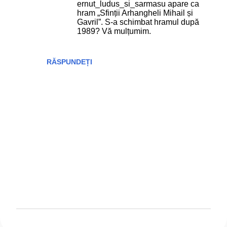
ernut_ludus_si_sarmasu apare ca
hram „Sfinții Arhangheli Mihail și
Gavril”. S-a schimbat hramul după
1989? Vă mulțumim.
RĂSPUNDEȚI
T