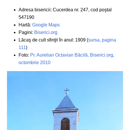
Adresa bisericii: Cucerdea nr. 247, cod poştal
547190
Hartă:
Google Maps
Pagini:
Biserici.org
Lăcaş de cult sfinţit în anul: 1909 (
sursa, pagina
111
)
Foto:
Pr. Aurelian Octavian Băcilă, Biserici.org,
octombrie 2010