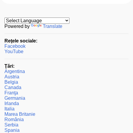
r
i
m
i
t
Powered by
Translate
e
ț
Reţele sociale:
i
Facebook
u
YouTube
n
c
o
Ţări:
m
Argentina
e
Austria
n
Belgia
t
Canada
a
Franţa
r
Germania
i
Irlanda
u
Italia
Marea Britanie
România
Serbia
Spania