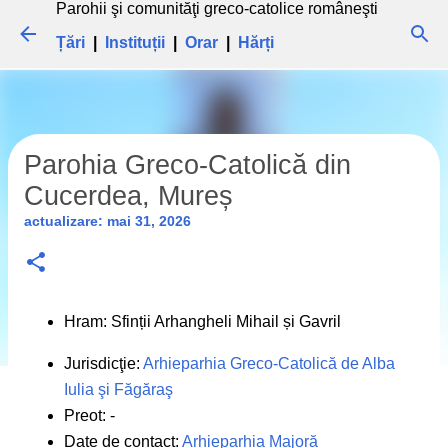
Parohii şi comunităţi greco-catolice româneşti
Treceți la conținutul principal
Țări
|
Instituții
|
Orar
|
Hărți
Parohia Greco-Catolică din
Cucerdea, Mureș
actualizare:
mai 31, 2026
Hram: Sfinții Arhangheli Mihail și Gavril
Jurisdicţie:
Arhieparhia Greco-Catolică de Alba
Iulia şi Făgăraş
Preot: -
Date de contact:
Arhieparhia Majoră