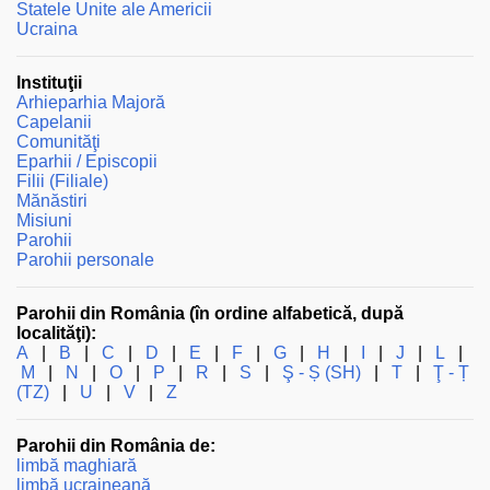
Statele Unite ale Americii
Ucraina
Instituţii
Arhieparhia Majoră
Capelanii
Comunităţi
Eparhii / Episcopii
Filii (Filiale)
Mănăstiri
Misiuni
Parohii
Parohii personale
Parohii din România (în ordine alfabetică, după
localităţi):
A
|
B
|
C
|
D
|
E
|
F
|
G
|
H
|
I
|
J
|
L
|
M
|
N
|
O
|
P
|
R
|
S
|
Ş - Ș (SH)
|
T
|
Ţ - Ț
(TZ)
|
U
|
V
|
Z
Parohii din România de:
limbă maghiară
limbă ucraineană