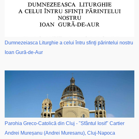
Dumnezeiasca Liturghie a celui întru sfinţi părintelui nostru
Ioan Gură-de-Aur
Parohia Greco-Catolică din Cluj - "Sfântul Iosif" Cartier
Andrei Mureșanu (Andrei Muresanu), Cluj-Napoca