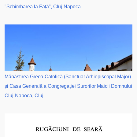
"Schimbarea la Față", Cluj-Napoca
Mănăstirea Greco-Catolică (Sanctuar Arhiepiscopal Major)
și Casa Generală a Congregației Surorilor Maicii Domnului
Cluj-Napoca, Cluj