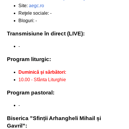
Site:
aegc.ro
Reţele sociale: -
Bloguri: -
Transmisiune în direct (LIVE):
-
Program liturgic:
Duminică şi sărbători:
10.00 - Sfânta Liturghie
Program pastoral:
-
Biserica ”Sfinții Arhangheli Mihail și
Gavril”: