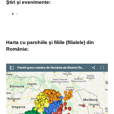
Ştiri şi evenimente:
-
Harta cu parohiile şi filiile (filialele) din
România: