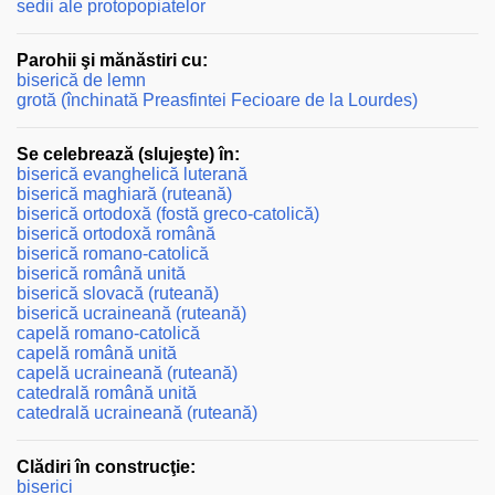
sedii ale protopopiatelor
Parohii şi mănăstiri cu:
biserică de lemn
grotă (închinată Preasfintei Fecioare de la Lourdes)
Se celebrează (slujeşte) în:
biserică evanghelică luterană
biserică maghiară (ruteană)
biserică ortodoxă (fostă greco-catolică)
biserică ortodoxă română
biserică romano-catolică
biserică română unită
biserică slovacă (ruteană)
biserică ucraineană (ruteană)
capelă romano-catolică
capelă română unită
capelă ucraineană (ruteană)
catedrală română unită
catedrală ucraineană (ruteană)
Clădiri în construcţie:
biserici