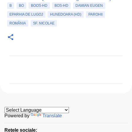
B
BO
BOOS-HD
BOS-HD
DAMIAN EUGEN
EPARHIA DE LUGOJ
HUNEDOARA (HD)
PAROHII
ROMÂNIA
SF. NICOLAE
C
o
m
e
n
t
a
Powered by
Translate
r
Reţele sociale:
i