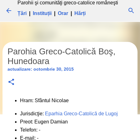
Parohii şi comunităţi greco-catolice româneşti
Treceți la conținutul principal
Țări
|
Instituții
|
Orar
|
Hărți
Parohia Greco-Catolică Boş,
Hunedoara
actualizare:
octombrie 30, 2015
Hram: Sfântul Nicolae
Jurisdicţie:
Eparhia Greco-Catolică de Lugoj
Preot: Eugen Damian
Telefon: -
E-mail: -