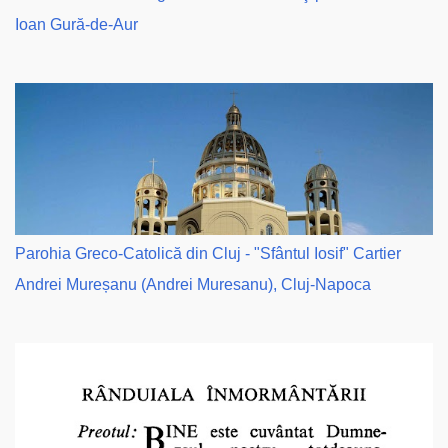
Ioan Gură-de-Aur
Parohia Greco-Catolică din Cluj - "Sfântul Iosif" Cartier
Andrei Mureșanu (Andrei Muresanu), Cluj-Napoca