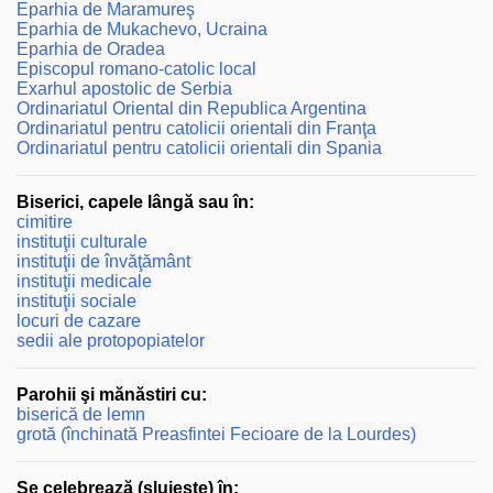
Eparhia de Maramureş
Eparhia de Mukachevo, Ucraina
Eparhia de Oradea
Episcopul romano-catolic local
Exarhul apostolic de Serbia
Ordinariatul Oriental din Republica Argentina
Ordinariatul pentru catolicii orientali din Franţa
Ordinariatul pentru catolicii orientali din Spania
Biserici, capele lângă sau în:
cimitire
instituţii culturale
instituţii de învăţământ
instituţii medicale
instituţii sociale
locuri de cazare
sedii ale protopopiatelor
Parohii şi mănăstiri cu:
biserică de lemn
grotă (închinată Preasfintei Fecioare de la Lourdes)
Se celebrează (slujeşte) în: