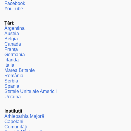
Facebook
i
YouTube
Ţări:
Argentina
Austria
Belgia
Canada
Franţa
Germania
Irlanda
Italia
Marea Britanie
România
Serbia
Spania
Statele Unite ale Americii
Ucraina
Instituţii
Arhieparhia Majoră
Capelanii
Comunităţi