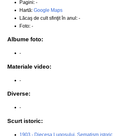
Pagini: -
Hartă:
Google Maps
Lăcaş de cult sfinţit în anul: -
Foto: -
Albume foto:
-
Materiale video:
-
Diverse:
-
Scurt istoric:
1903 - Diecesa Lugoşului. Şematism istoric