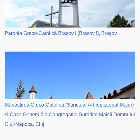
Parohia Greco-Catolică Brașov I (Brasov I), Brașov
Mănăstirea Greco-Catolică (Sanctuar Arhiepiscopal Major)
și Casa Generală a Congregației Surorilor Maicii Domnului
Cluj-Napoca, Cluj