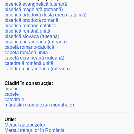
biserică evanghelică luterană
biserică maghiară (ruteană)
biserică ortodoxă (fostă greco-catolică)
biserică ortodoxă română
biserică romano-catolică
biserică română unită
biserică slovacă (ruteană)
biserică ucraineană (ruteană)
capelă romano-catolică
capelă română unită
capelă ucraineană (ruteană)
catedrală română unită
catedrală ucraineană (ruteană)
Clădiri în construcţie:
biserici
capele
catedrale
mănăstiri (complexuri monahale)
Utile:
Mersul autobuzelor
Mersul trenurilor în România