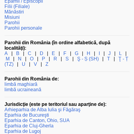
Eparhii / Episcopii
Filii (Filiale)
Mănăstiri
Misiuni
Parohii
Parohii personale
Parohii din România (în ordine alfabetică, după
localităţi):
A
|
B
|
C
|
D
|
E
|
F
|
G
|
H
|
I
|
J
|
L
|
M
|
N
|
O
|
P
|
R
|
S
|
Ş - Ș (SH)
|
T
|
Ţ - Ț
(TZ)
|
U
|
V
|
Z
Parohii din România de:
limbă maghiară
limbă ucraineană
Jurisdicţie (este pe teritoriul sau aparţine de):
Arhieparhia de Alba Iulia şi Făgăraş
Eparhia de Bucureşti
Eparhia de Canton, Ohio, SUA
Eparhia de Cluj-Gherla
Eparhia de Lugoj