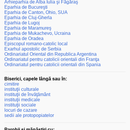
Arhieparhia de Alba Iulia şi Făgăraş
Eparhia de Bucureşti
Eparhia de Canton, Ohio, SUA
Eparhia de Cluj-Gherla
Eparhia de Lugoj
Eparhia de Maramureş
Eparhia de Mukachevo, Ucraina
Eparhia de Oradea
Episcopul romano-catolic local
Exarhul apostolic de Serbia
Ordinariatul Oriental din Republica Argentina
Ordinariatul pentru catolicii orientali din Franţa
Ordinariatul pentru catolicii orientali din Spania
Biserici, capele lângă sau în:
cimitire
instituţii culturale
instituţii de învăţământ
instituţii medicale
instituţii sociale
locuri de cazare
sedii ale protopopiatelor
Parohii şi mănăstiri cu: