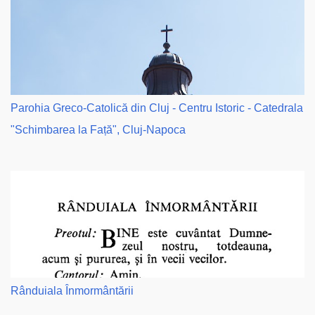
Parohia Greco-Catolică din Cluj - Centru Istoric - Catedrala
"Schimbarea la Față", Cluj-Napoca
Rânduiala Înmormântării