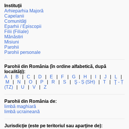
Instituţii
Arhieparhia Majoră
Capelanii
Comunităţi
Eparhii / Episcopii
Filii (Filiale)
Mănăstiri
Misiuni
Parohii
Parohii personale
Parohii din România (în ordine alfabetică, după
localităţi):
A
|
B
|
C
|
D
|
E
|
F
|
G
|
H
|
I
|
J
|
L
|
M
|
N
|
O
|
P
|
R
|
S
|
Ş - Ș (SH)
|
T
|
Ţ - Ț
(TZ)
|
U
|
V
|
Z
Parohii din România de:
limbă maghiară
limbă ucraineană
Jurisdicţie (este pe teritoriul sau aparţine de):