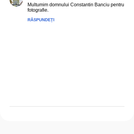
Multumim domnului Constantin Banciu pentru
o
fotografie.
m
RĂSPUNDEȚI
e
n
t
a
r
i
i
T
r
i
m