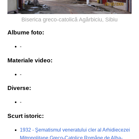
Biserica greco-catolică Agârbiciu, Sibiu
Albume foto:
-
Materiale video:
-
Diverse:
-
Scurt istoric:
1932 - Şematismul veneratului cler al Arhidiecezei
Mitropolitane Greco-Catolice Române de Alba-