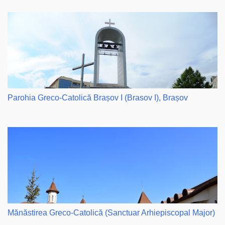
Parohia Greco-Catolică Brașov I (Brasov I), Brașov
Mănăstirea Greco-Catolică (Sanctuar Arhiepiscopal Major)