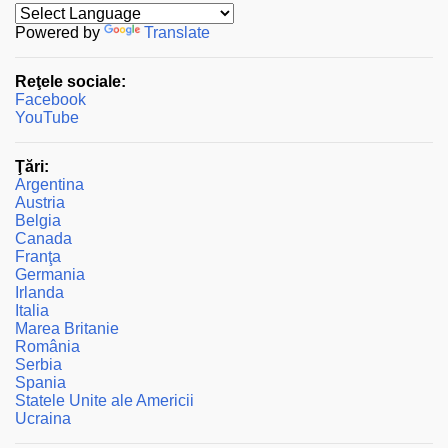
i
t
Powered by
Translate
e
ț
Reţele sociale:
i
Facebook
u
YouTube
n
c
o
Ţări:
m
Argentina
e
Austria
n
Belgia
t
Canada
a
Franţa
r
Germania
i
Irlanda
u
Italia
Marea Britanie
România
Serbia
Spania
Statele Unite ale Americii
Ucraina