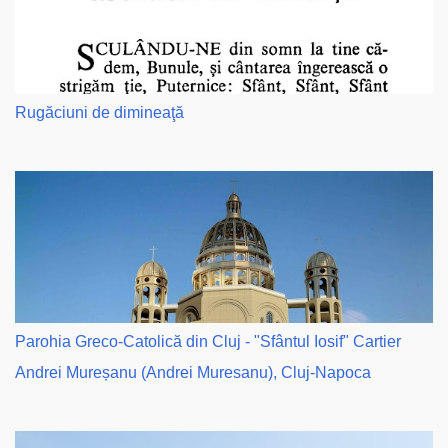
Rugăciuni de dimineaţă
Parohia Greco-Catolică din Cluj - "Sfântul Iosif" Cartier
Andrei Mureșanu (Andrei Muresanu), Cluj-Napoca