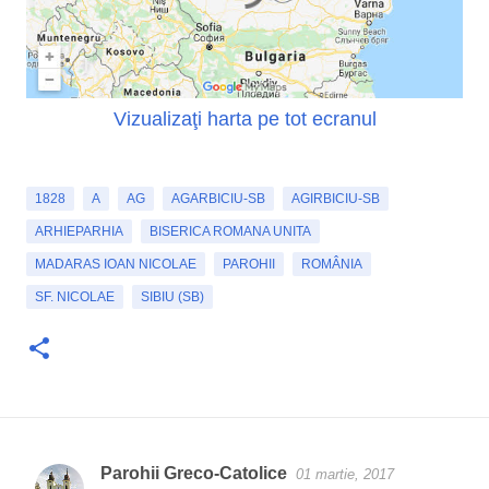
Vizualizaţi harta pe tot ecranul
1828
A
AG
AGARBICIU-SB
AGIRBICIU-SB
ARHIEPARHIA
BISERICA ROMANA UNITA
MADARAS IOAN NICOLAE
PAROHII
ROMÂNIA
SF. NICOLAE
SIBIU (SB)
Parohii Greco-Catolice
01 martie, 2017
C