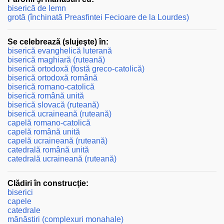
biserică de lemn
grotă (închinată Preasfintei Fecioare de la Lourdes)
Se celebrează (slujeşte) în:
biserică evanghelică luterană
biserică maghiară (ruteană)
biserică ortodoxă (fostă greco-catolică)
biserică ortodoxă română
biserică romano-catolică
biserică română unită
biserică slovacă (ruteană)
biserică ucraineană (ruteană)
capelă romano-catolică
capelă română unită
capelă ucraineană (ruteană)
catedrală română unită
catedrală ucraineană (ruteană)
Clădiri în construcţie:
biserici
capele
catedrale
mănăstiri (complexuri monahale)