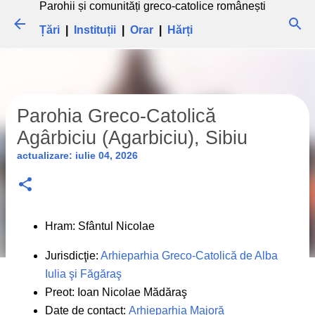
Parohii și comunități greco-catolice românești
Treceți la conținutul principal
Țări
|
Instituții
|
Orar
|
Hărți
Parohia Greco-Catolică
Agârbiciu (Agarbiciu), Sibiu
actualizare:
iulie 04, 2026
Hram: Sfântul Nicolae
Jurisdicţie:
Arhieparhia Greco-Catolică de Alba
Iulia şi Făgăraş
Preot: Ioan Nicolae Mădăraş
Date de contact:
Arhieparhia Majoră