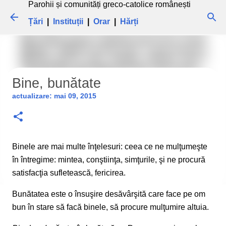
Parohii și comunități greco-catolice românești
Treceți la conținutul principal
Țări
|
Instituții
|
Orar
|
Hărți
Bine, bunătate
actualizare:
mai 09, 2015
Binele are mai multe înţelesuri: ceea ce ne mulţumeşte
în întregime: mintea, conştiinţa, simţurile, şi ne procură
satisfacţia sufletească, fericirea.
Bunătatea este o însuşire desăvârşită care face pe om
bun în stare să facă binele, să procure mulţumire altuia.