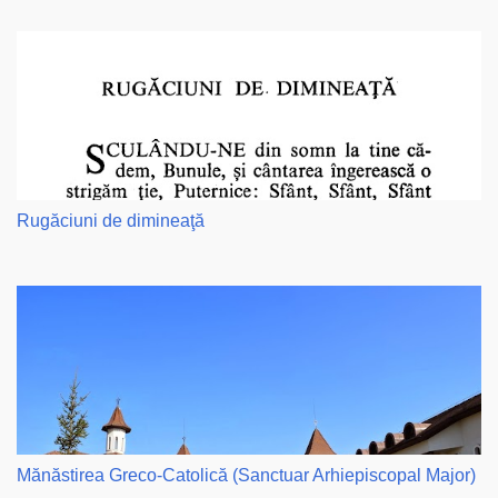
Rugăciuni de dimineaţă
Mănăstirea Greco-Catolică (Sanctuar Arhiepiscopal Major)