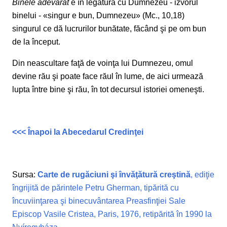
Binele adevărat
e în legătură cu Dumnezeu - izvorul
binelui - «singur e bun, Dumnezeu» (Mc., 10,18)
singurul ce dă lucrurilor bunătate, făcând şi pe om bun
de la început.
Din neascultare faţă de voinţa lui Dumnezeu, omul
devine rău şi poate face răul în lume, de aici urmează
lupta între bine şi rău, în tot decursul istoriei omeneşti.
<<< Înapoi la Abecedarul Credinţei
Sursa:
Carte de rugăciuni şi învăţătură creştină
, ediţie
îngrijită de părintele Petru Gherman, tipărită cu
încuviinţarea şi binecuvântarea Preasfinţiei Sale
Episcop Vasile Cristea, Paris, 1976, retipărită în 1990 la