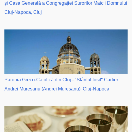
și Casa Generală a Congregației Surorilor Maicii Domnului
Cluj-Napoca, Cluj
Parohia Greco-Catolică din Cluj - "Sfântul Iosif" Cartier
Andrei Mureșanu (Andrei Muresanu), Cluj-Napoca