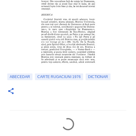
ABECEDAR
CARTE RUGACIUNI 1976
DICTIONAR
C
o