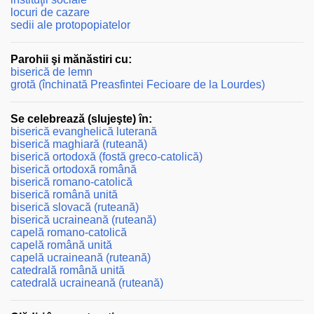
locuri de cazare
sedii ale protopopiatelor
Parohii şi mănăstiri cu:
biserică de lemn
grotă (închinată Preasfintei Fecioare de la Lourdes)
Se celebrează (slujeşte) în:
biserică evanghelică luterană
biserică maghiară (ruteană)
biserică ortodoxă (fostă greco-catolică)
biserică ortodoxă română
biserică romano-catolică
biserică română unită
biserică slovacă (ruteană)
biserică ucraineană (ruteană)
capelă romano-catolică
capelă română unită
capelă ucraineană (ruteană)
catedrală română unită
catedrală ucraineană (ruteană)