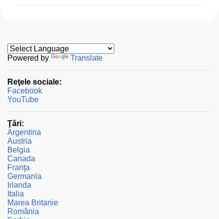
m
e
n
t
a
Powered by
Translate
r
Reţele sociale:
i
Facebook
i
YouTube
Ţări:
Argentina
Austria
Belgia
Canada
Franţa
Germania
Irlanda
Italia
Marea Britanie
România