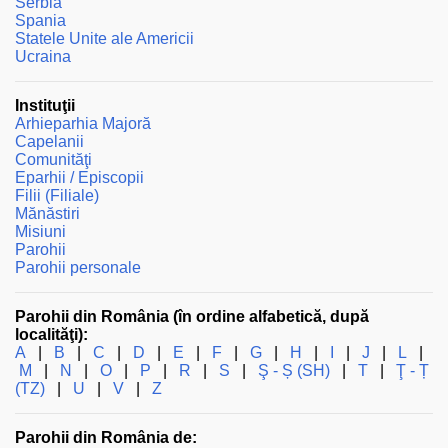
Serbia
Spania
Statele Unite ale Americii
Ucraina
Instituţii
Arhieparhia Majoră
Capelanii
Comunităţi
Eparhii / Episcopii
Filii (Filiale)
Mănăstiri
Misiuni
Parohii
Parohii personale
Parohii din România (în ordine alfabetică, după
localităţi):
A
|
B
|
C
|
D
|
E
|
F
|
G
|
H
|
I
|
J
|
L
|
M
|
N
|
O
|
P
|
R
|
S
|
Ş - Ș (SH)
|
T
|
Ţ - Ț
(TZ)
|
U
|
V
|
Z
Parohii din România de: