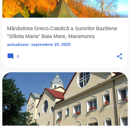
ă
r
i
Mănăstirea Greco-Catolică a Surorilor Baziliene
"Sfânta Maria" Baia Mare, Maramureș
actualizare:
septembrie 20, 2025
0