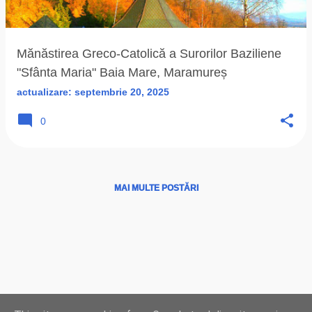
ă
r
i
Mănăstirea Greco-Catolică a Surorilor Baziliene
"Sfânta Maria" Baia Mare, Maramureș
actualizare:
septembrie 20, 2025
0
MAI MULTE POSTĂRI
Ţări
|
Instituţii
|
Hărţi
|
Program liturgic
|
Biserici