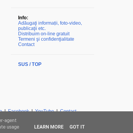
Info:
Adăugaţi informații, foto-video,
publicaţii etc.
Distribuim on-line gratuit
Termeni şi confidenţialitate
Contact
SUS / TOP
e
|
Facebook
|
YouTube
|
Contact
er-agent
rate usage
LEARN MORE
GOT IT