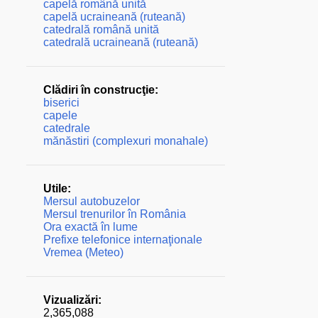
capelă română unită
capelă ucraineană (ruteană)
catedrală română unită
catedrală ucraineană (ruteană)
Clădiri în construcţie:
biserici
capele
catedrale
mănăstiri (complexuri monahale)
Utile:
Mersul autobuzelor
Mersul trenurilor în România
Ora exactă în lume
Prefixe telefonice internaţionale
Vremea (Meteo)
Vizualizări:
2,365,088