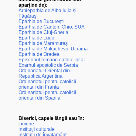
aparţine de):
Arhieparhia de Alba Iulia şi
Făgăraş
Eparhia de Bucureşti
Eparhia de Canton, Ohio, SUA
Eparhia de Cluj-Gherla
Eparhia de Lugoj
Eparhia de Maramureş
Eparhia de Mukachevo, Ucraina
Eparhia de Oradea
Episcopul romano-catolic local
Exarhul apostolic de Serbia
Ordinariatul Oriental din
Republica Argentina
Ordinariatul pentru catolicii
orientali din Franţa
Ordinariatul pentru catolicii
orientali din Spania
Biserici, capele lângă sau în:
cimitire
instituţii culturale
instituţii de învăţământ