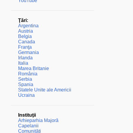
YouTube
Ţări:
Argentina
Austria
Belgia
Canada
Franţa
Germania
Irlanda
Italia
Marea Britanie
România
Serbia
Spania
Statele Unite ale Americii
Ucraina
Instituţii
Arhieparhia Majoră
Capelanii
Comunităţi