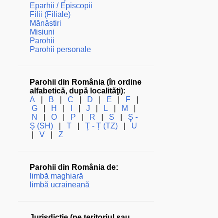
Eparhii / Episcopii
Filii (Filiale)
Mănăstiri
Misiuni
Parohii
Parohii personale
Parohii din România (în ordine
alfabetică, după localităţi):
A
|
B
|
C
|
D
|
E
|
F
|
G
|
H
|
I
|
J
|
L
|
M
|
N
|
O
|
P
|
R
|
S
|
Ş -
Ș (SH)
|
T
|
Ţ - Ț (TZ)
|
U
|
V
|
Z
Parohii din România de:
limbă maghiară
limbă ucraineană
Jurisdicţie (pe teritoriul sau