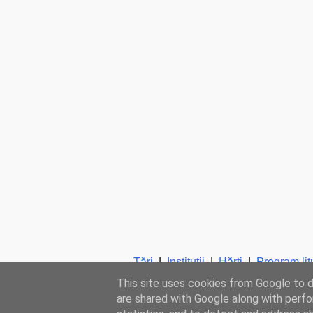
Ţări
|
Instituţii
|
Hărţi
|
Program lit
This site uses cookies from Google to de
are shared with Google along with perfo