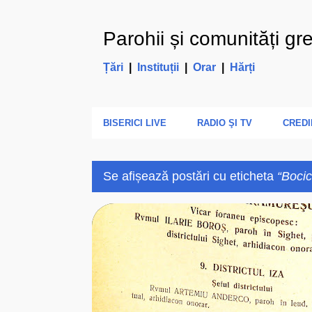
Parohii și comunități gr
Țări
|
Instituții
|
Orar
|
Hărți
BISERICI LIVE
RADIO ŞI TV
CREDI
Se afișează postări cu eticheta
Boci
P
B
BISERICA ROMANA UNITA
BO
o
s
t
ă