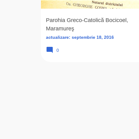
r
i
Parohia Greco-Catolică Bocicoel,
Maramureş
actualizare:
septembrie 18, 2016
0