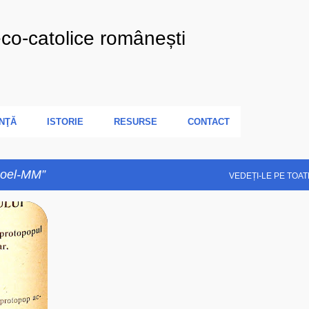
Treceți la conținutul principal
eco-catolice românești
NŢĂ
ISTORIE
RESURSE
CONTACT
coel-MM
VEDEȚI-LE PE TOAT
+
4