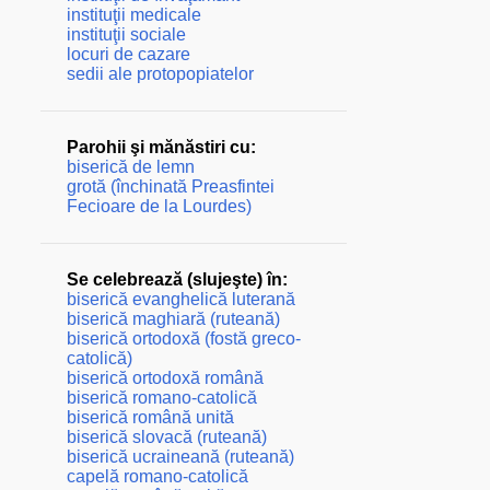
instituţii medicale
instituţii sociale
locuri de cazare
sedii ale protopopiatelor
Parohii şi mănăstiri cu:
biserică de lemn
grotă (închinată Preasfintei
Fecioare de la Lourdes)
Se celebrează (slujeşte) în:
biserică evanghelică luterană
biserică maghiară (ruteană)
biserică ortodoxă (fostă greco-
catolică)
biserică ortodoxă română
biserică romano-catolică
biserică română unită
biserică slovacă (ruteană)
biserică ucraineană (ruteană)
capelă romano-catolică