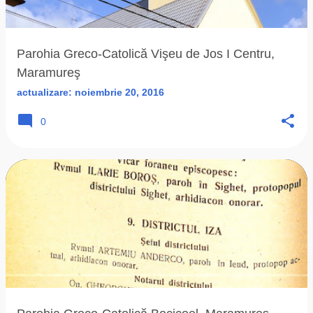
ă
r
i
Parohia Greco-Catolică Vişeu de Jos I Centru,
Maramureş
actualizare:
noiembrie 20, 2016
0