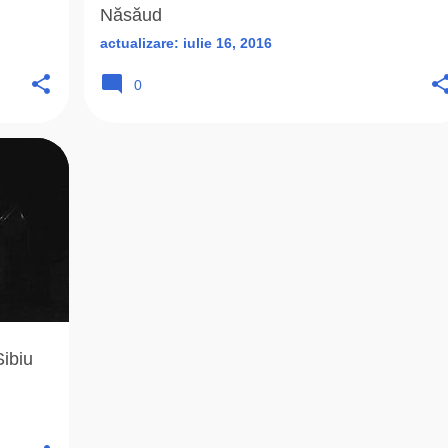
Năsăud
actualizare:
iulie 16, 2016
0
+
4
ibiu