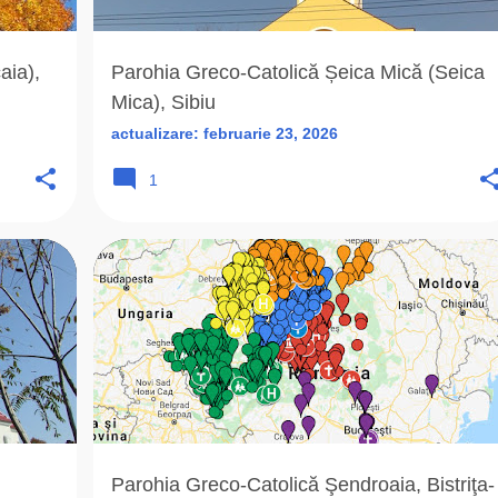
aia),
Parohia Greco-Catolică Șeica Mică (Seica
Mica), Sibiu
actualizare:
februarie 23, 2026
1
+
6
BISTRITA-NASAUD (BN)
CAPELA ROMANA UNITA
+
6
Parohia Greco-Catolică Şendroaia, Bistriţa-