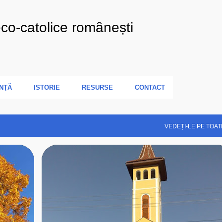
Treceți la conținutul principal
eco-catolice românești
NŢĂ
ISTORIE
RESURSE
CONTACT
VEDEȚI-LE PE TOAT
+
5
2022
ARHIEPARHIA
BISERICA ROMANA UNITA
+
4