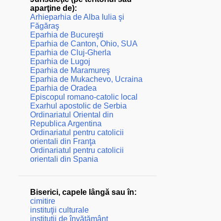
aparţine de):
Arhieparhia de Alba Iulia şi
Făgăraş
Eparhia de Bucureşti
Eparhia de Canton, Ohio, SUA
Eparhia de Cluj-Gherla
Eparhia de Lugoj
Eparhia de Maramureş
Eparhia de Mukachevo, Ucraina
Eparhia de Oradea
Episcopul romano-catolic local
Exarhul apostolic de Serbia
Ordinariatul Oriental din
Republica Argentina
Ordinariatul pentru catolicii
orientali din Franţa
Ordinariatul pentru catolicii
orientali din Spania
Biserici, capele lângă sau în:
cimitire
instituţii culturale
instituţii de învăţământ