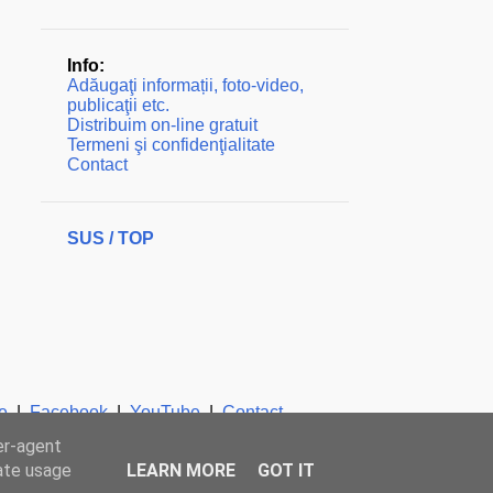
Info:
Adăugaţi informații, foto-video,
publicaţii etc.
Distribuim on-line gratuit
Termeni şi confidenţialitate
Contact
SUS / TOP
e
|
Facebook
|
YouTube
|
Contact
er-agent
rate usage
LEARN MORE
GOT IT