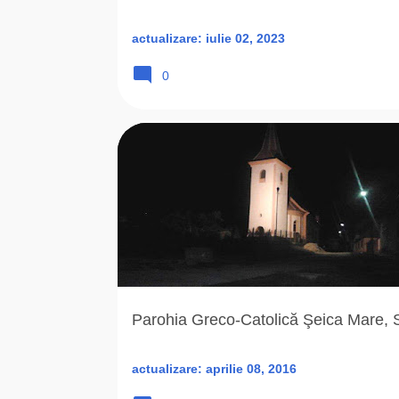
actualizare:
iulie 02, 2023
0
1875
ARHIEPARHIA
BISERICA ROMANA UNITA
Parohia Greco-Catolică Şeica Mare, S
actualizare:
aprilie 08, 2016