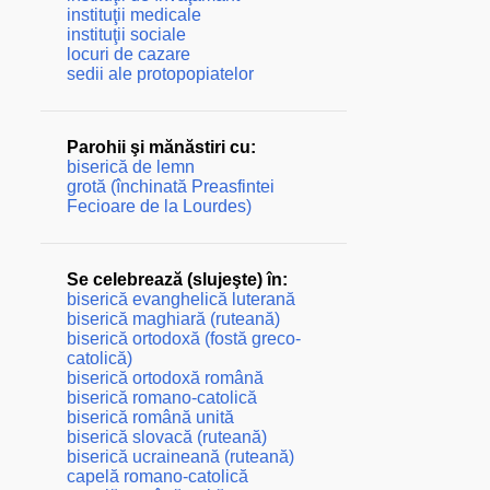
instituţii medicale
instituţii sociale
locuri de cazare
sedii ale protopopiatelor
Parohii şi mănăstiri cu:
biserică de lemn
grotă (închinată Preasfintei
Fecioare de la Lourdes)
Se celebrează (slujeşte) în:
biserică evanghelică luterană
biserică maghiară (ruteană)
biserică ortodoxă (fostă greco-
catolică)
biserică ortodoxă română
biserică romano-catolică
biserică română unită
biserică slovacă (ruteană)
biserică ucraineană (ruteană)
capelă romano-catolică