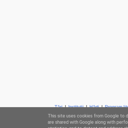
Ţări
|
Instituţii
|
Hărţi
|
Program lit
This site uses cookies from Google to de
are shared with Google along with perfo