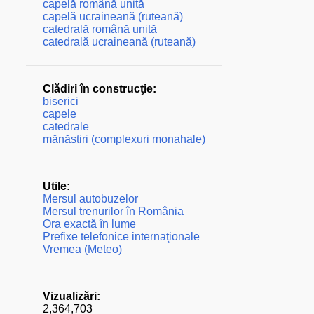
capelă română unită
capelă ucraineană (ruteană)
catedrală română unită
catedrală ucraineană (ruteană)
Clădiri în construcţie:
biserici
capele
catedrale
mănăstiri (complexuri monahale)
Utile:
Mersul autobuzelor
Mersul trenurilor în România
Ora exactă în lume
Prefixe telefonice internaţionale
Vremea (Meteo)
Vizualizări:
2,364,703