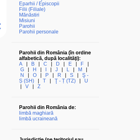
Eparhii / Episcopii
Filii (Filiale)
Mănăstiri
Misiuni
Parohii
Parohii personale
Parohii din România (în ordine
alfabetică, după localităţi):
A
|
B
|
C
|
D
|
E
|
F
|
G
|
H
|
I
|
J
|
L
|
M
|
N
|
O
|
P
|
R
|
S
|
Ş -
Ș (SH)
|
T
|
Ţ - Ț (TZ)
|
U
|
V
|
Z
Parohii din România de:
limbă maghiară
limbă ucraineană
Jurisdicţie (pe teritoriul sau