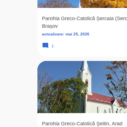
r
i
Parohia Greco-Catolică Șercaia (Serc
Brașov
actualizare:
mai 25, 2026
1
1872
ARAD (AR)
BISERICA ROMANA UNITA
Parohia Greco-Catolică Şeitin, Arad