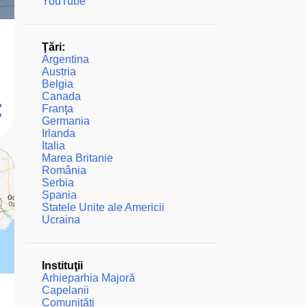
YouTube
Ţări:
Argentina
Austria
Belgia
Canada
Franţa
Germania
Irlanda
Italia
Marea Britanie
România
Serbia
Spania
Statele Unite ale Americii
Ucraina
Instituţii
Arhieparhia Majoră
Capelanii
Comunităţi