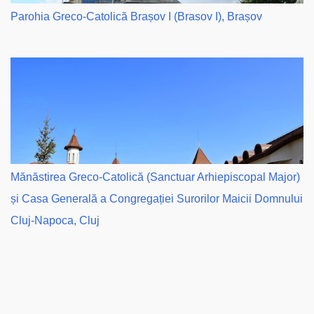
Parohia Greco-Catolică Brașov I (Brasov I), Brașov
Mănăstirea Greco-Catolică (Sanctuar Arhiepiscopal Major)
și Casa Generală a Congregației Surorilor Maicii Domnului
Cluj-Napoca, Cluj