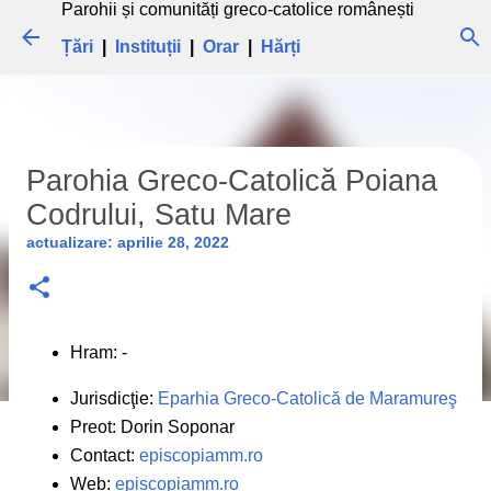
Parohii și comunități greco-catolice românești
Treceți la conținutul principal
Țări
|
Instituții
|
Orar
|
Hărți
Parohia Greco-Catolică Poiana
Codrului, Satu Mare
actualizare:
aprilie 28, 2022
Hram: -
Jurisdicţie:
Eparhia Greco-Catolică de Maramureş
Preot: Dorin Soponar
Contact:
episcopiamm.ro
Web:
episcopiamm.ro