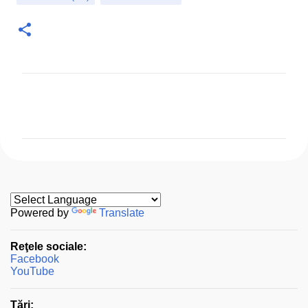
C
o
m
e
n
t
a
Powered by
Translate
r
Reţele sociale:
i
Facebook
i
YouTube
Ţări: