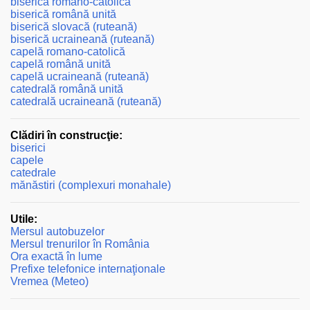
biserică romano-catolică
biserică română unită
biserică slovacă (ruteană)
biserică ucraineană (ruteană)
capelă romano-catolică
capelă română unită
capelă ucraineană (ruteană)
catedrală română unită
catedrală ucraineană (ruteană)
Clădiri în construcţie:
biserici
capele
catedrale
mănăstiri (complexuri monahale)
Utile:
Mersul autobuzelor
Mersul trenurilor în România
Ora exactă în lume
Prefixe telefonice internaţionale
Vremea (Meteo)