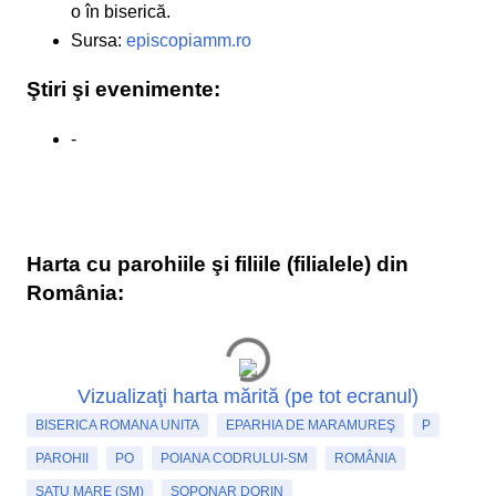
o în biserică.
Sursa:
episcopiamm.ro
Ştiri şi evenimente:
-
Harta cu parohiile şi filiile (filialele) din
România:
Vizualizaţi harta mărită (pe tot ecranul)
BISERICA ROMANA UNITA
EPARHIA DE MARAMUREŞ
P
PAROHII
PO
POIANA CODRULUI-SM
ROMÂNIA
SATU MARE (SM)
SOPONAR DORIN