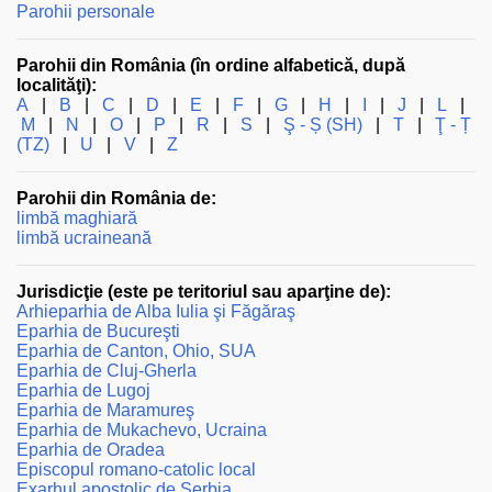
Parohii personale
Parohii din România (în ordine alfabetică, după
localităţi):
A
|
B
|
C
|
D
|
E
|
F
|
G
|
H
|
I
|
J
|
L
|
M
|
N
|
O
|
P
|
R
|
S
|
Ş - Ș (SH)
|
T
|
Ţ - Ț
(TZ)
|
U
|
V
|
Z
Parohii din România de:
limbă maghiară
limbă ucraineană
Jurisdicţie (este pe teritoriul sau aparţine de):
Arhieparhia de Alba Iulia şi Făgăraş
Eparhia de Bucureşti
Eparhia de Canton, Ohio, SUA
Eparhia de Cluj-Gherla
Eparhia de Lugoj
Eparhia de Maramureş
Eparhia de Mukachevo, Ucraina
Eparhia de Oradea
Episcopul romano-catolic local
Exarhul apostolic de Serbia