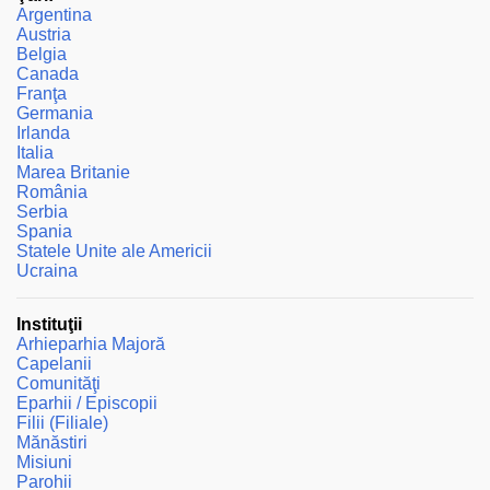
Argentina
Austria
Belgia
Canada
Franţa
Germania
Irlanda
Italia
Marea Britanie
România
Serbia
Spania
Statele Unite ale Americii
Ucraina
Instituţii
Arhieparhia Majoră
Capelanii
Comunităţi
Eparhii / Episcopii
Filii (Filiale)
Mănăstiri
Misiuni
Parohii