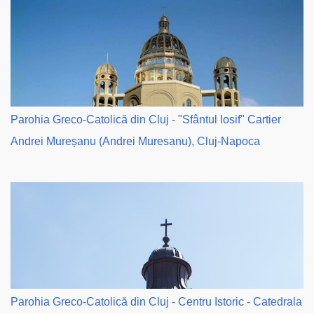
Parohia Greco-Catolică din Cluj - "Sfântul Iosif" Cartier
Andrei Mureșanu (Andrei Muresanu), Cluj-Napoca
Parohia Greco-Catolică din Cluj - Centru Istoric - Catedrala