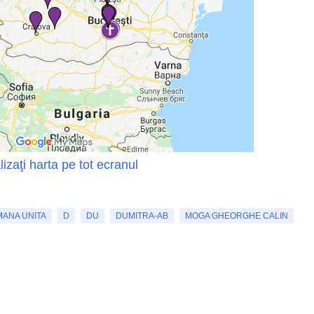
lizaţi harta pe tot ecranul
MANA UNITA
D
DU
DUMITRA-AB
MOGA GHEORGHE CALIN