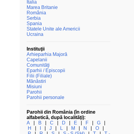
Italia
Marea Britanie
România
Serbia
Spania
Statele Unite ale Americii
Ucraina
Instituţii
Arhieparhia Majoră
Capelanii
Comunităţi
Eparhii / Episcopii
Filii (Filiale)
Mănăstiri
Misiuni
Parohii
Parohii personale
Parohii din România (în ordine
alfabetică, după localităţi):
A
|
B
|
C
|
D
|
E
|
F
|
G
|
H
|
I
|
J
|
L
|
M
|
N
|
O
|
P
|
R
|
S
|
Ş - Ș (SH)
|
T
|
Ţ -