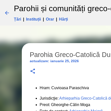
Parohii și comunități greco
Țări
|
Instituții
|
Orar
|
Hărți
Parohia Greco-Catolică Du
actualizare:
ianuarie 25, 2026
Hram: Cuvioasa Paraschiva
Jurisdicţie:
Arhieparhia Greco-Catolică de
Preot: Gheorghe-Călin Moga