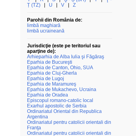
Ț (TZ)
|
U
|
V
|
Z
Parohii din România de:
limbă maghiară
limbă ucraineană
Jurisdicţie (este pe teritoriul sau
aparţine de):
Arhieparhia de Alba Iulia şi Făgăraş
Eparhia de Bucureşti
Eparhia de Canton, Ohio, SUA
Eparhia de Cluj-Gherla
Eparhia de Lugoj
Eparhia de Maramureş
Eparhia de Mukachevo, Ucraina
Eparhia de Oradea
Episcopul romano-catolic local
Exarhul apostolic de Serbia
Ordinariatul Oriental din Republica
Argentina
Ordinariatul pentru catolicii orientali din
Franţa
Ordinariatul pentru catolicii orientali din