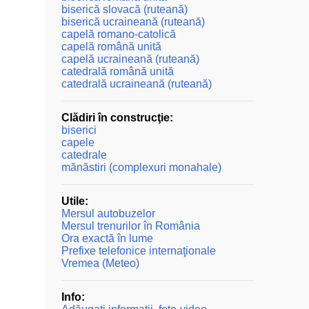
biserică slovacă (ruteană)
biserică ucraineană (ruteană)
capelă romano-catolică
capelă română unită
capelă ucraineană (ruteană)
catedrală română unită
catedrală ucraineană (ruteană)
Clădiri în construcţie:
biserici
capele
catedrale
mănăstiri (complexuri monahale)
Utile:
Mersul autobuzelor
Mersul trenurilor în România
Ora exactă în lume
Prefixe telefonice internaţionale
Vremea (Meteo)
Info: