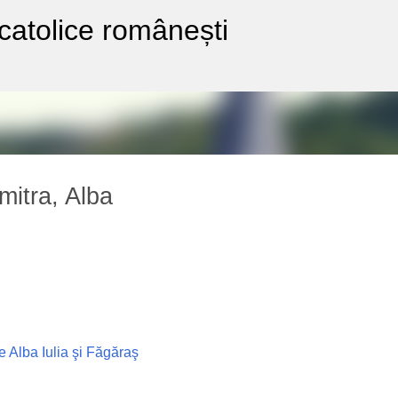
-catolice românești
Treceți la conținutul principal
mitra, Alba
 Alba Iulia şi Făgăraş