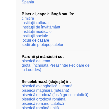
Spania
Biserici, capele lângă sau în:
cimitire
instituţii culturale
instituţii de învăţământ
instituţii medicale
instituţii sociale
locuri de cazare
sedii ale protopopiatelor
Parohii şi mănăstiri cu:
biserică de lemn
grotă (închinată Preasfintei Fecioare de
la Lourdes)
Se celebrează (slujeşte) în:
biserică evanghelică luterană
biserică maghiară (ruteană)
biserică ortodoxă (fostă greco-catolică)
biserică ortodoxă română
biserică romano-catolică
biserică română unită