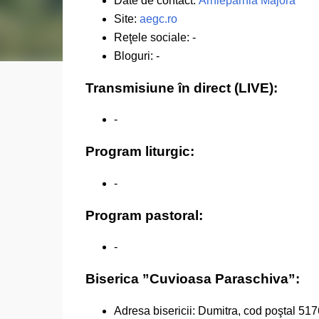
Date de contact:
Arhieparhia Majoră
Site:
aegc.ro
Reţele sociale: -
Bloguri: -
Transmisiune în direct (LIVE):
-
Program liturgic:
-
Program pastoral:
-
Biserica ”Cuvioasa Paraschiva”:
Adresa bisericii: Dumitra, cod poştal 51