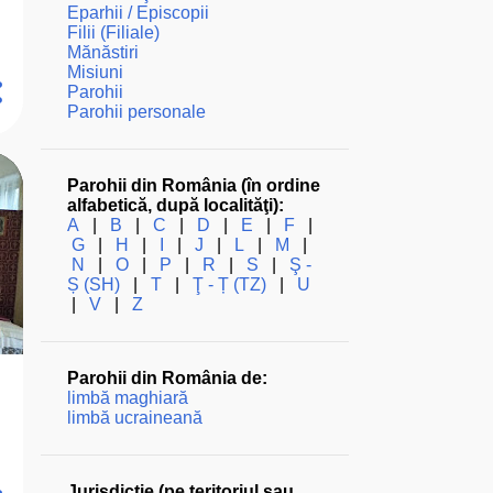
Eparhii / Episcopii
Filii (Filiale)
Mănăstiri
Misiuni
Parohii
Parohii personale
Parohii din România (în ordine
alfabetică, după localităţi):
A
|
B
|
C
|
D
|
E
|
F
|
G
|
H
|
I
|
J
|
L
|
M
|
N
|
O
|
P
|
R
|
S
|
Ş -
Ș (SH)
|
T
|
Ţ - Ț (TZ)
|
U
|
V
|
Z
Parohii din România de:
limbă maghiară
limbă ucraineană
Jurisdicţie (pe teritoriul sau