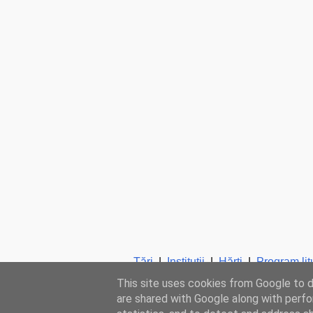
Ţări
|
Instituţii
|
Hărţi
|
Program lit
This site uses cookies from Google to de
are shared with Google along with perfo