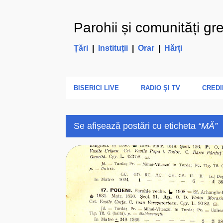
Parohii și comunități gr
Țări
|
Instituții
|
Orar
|
Hărți
BISERICI LIVE
RADIO ŞI TV
CREDI
Se afișează postări cu eticheta
MĂ
P
ALBA (AB)
ARHIEPARHIA
BUNA VESTIRE
M
o
s
t
ă