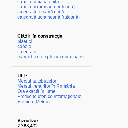
capelă română unită
capelă ucraineană (ruteană)
catedrală română unită
catedrală ucraineană (ruteană)
Clădiri în construcţie:
biserici
capele
catedrale
mănăstiri (complexuri monahale)
Utile:
Mersul autobuzelor
Mersul trenurilor în România
Ora exactă în lume
Prefixe telefonice internaţionale
Vremea (Meteo)
Vizualizări:
2,368,402