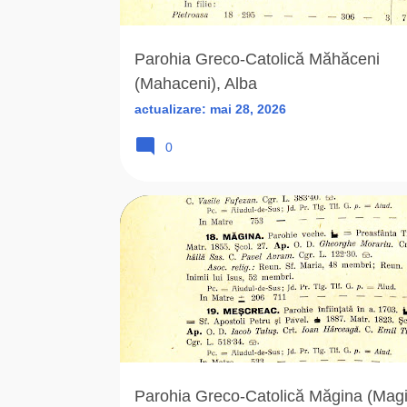
r
i
Parohia Greco-Catolică Măhăceni
(Mahaceni), Alba
actualizare:
mai 28, 2026
0
ALBA (AB)
ARHIEPARHIA
DOCOLIN SORIN
Parohia Greco-Catolică Măgina (Magi