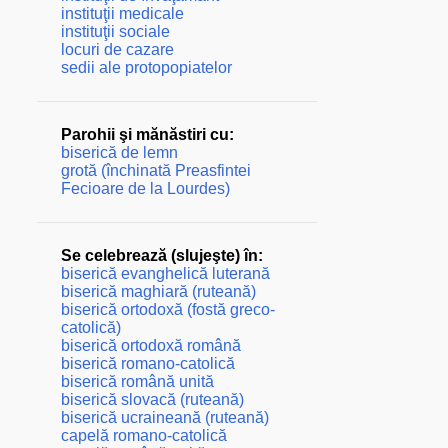
instituţii medicale
instituţii sociale
locuri de cazare
sedii ale protopopiatelor
Parohii şi mănăstiri cu:
biserică de lemn
grotă (închinată Preasfintei
Fecioare de la Lourdes)
Se celebrează (slujeşte) în:
biserică evanghelică luterană
biserică maghiară (ruteană)
biserică ortodoxă (fostă greco-
catolică)
biserică ortodoxă română
biserică romano-catolică
biserică română unită
biserică slovacă (ruteană)
biserică ucraineană (ruteană)
capelă romano-catolică