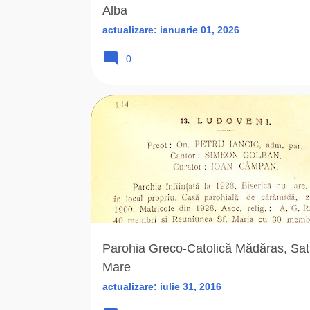
Alba
actualizare:
ianuarie 01, 2026
0
CAPELA ROMANA UNITA
CICSA SABIN
Parohia Greco-Catolică Mădăras, Sat
Mare
actualizare:
iulie 31, 2016