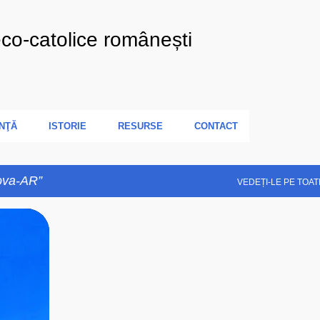
Treceți la conținutul principal
eco-catolice românești
NŢĂ
ISTORIE
RESURSE
CONTACT
ova-AR
VEDEȚI-LE PE TOAT
+
5