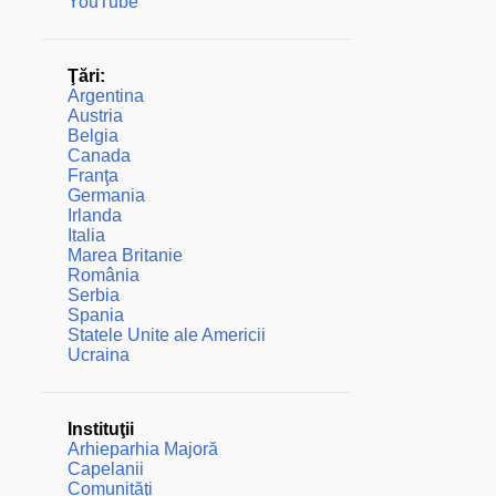
YouTube
Ţări:
Argentina
Austria
Belgia
Canada
Franţa
Germania
Irlanda
Italia
Marea Britanie
România
Serbia
Spania
Statele Unite ale Americii
Ucraina
Instituţii
Arhieparhia Majoră
Capelanii
Comunităţi