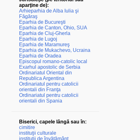
aparţine de):
Arhieparhia de Alba Iulia şi
Făgăraş
Eparhia de Bucureşti
Eparhia de Canton, Ohio, SUA
Eparhia de Cluj-Gherla
Eparhia de Lugoj
Eparhia de Maramureş
Eparhia de Mukachevo, Ucraina
Eparhia de Oradea
Episcopul romano-catolic local
Exarhul apostolic de Serbia
Ordinariatul Oriental din
Republica Argentina
Ordinariatul pentru catolicii
orientali din Franţa
Ordinariatul pentru catolicii
orientali din Spania
Biserici, capele lângă sau în:
cimitire
instituţii culturale
instituţii de învăţământ