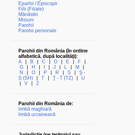
Eparhii / Episcopii
Filii (Filiale)
Mănăstiri
Misiuni
Parohii
Parohii personale
Parohii din România (în ordine
alfabetică, după localităţi):
A
|
B
|
C
|
D
|
E
|
F
|
G
|
H
|
I
|
J
|
L
|
M
|
N
|
O
|
P
|
R
|
S
|
Ş -
Ș (SH)
|
T
|
Ţ - Ț (TZ)
|
U
|
V
|
Z
Parohii din România de:
limbă maghiară
limbă ucraineană
Jurisdicţie (pe teritoriul sau