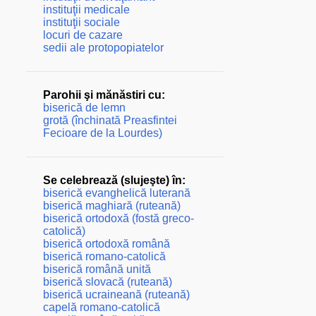
instituţii medicale
instituţii sociale
locuri de cazare
sedii ale protopopiatelor
Parohii şi mănăstiri cu:
biserică de lemn
grotă (închinată Preasfintei
Fecioare de la Lourdes)
Se celebrează (slujeşte) în:
biserică evanghelică luterană
biserică maghiară (ruteană)
biserică ortodoxă (fostă greco-
catolică)
biserică ortodoxă română
biserică romano-catolică
biserică română unită
biserică slovacă (ruteană)
biserică ucraineană (ruteană)
capelă romano-catolică