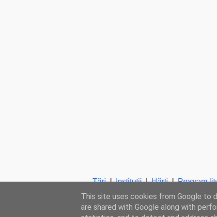
Ţări
|
Instituţii
|
Hărţi
|
Program lit
This site uses cookies from Google to de
are shared with Google along with perfo