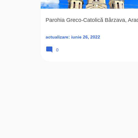
r
i
Parohia Greco-Catolică Bârzava, Ara
actualizare:
iunie 26, 2022
0