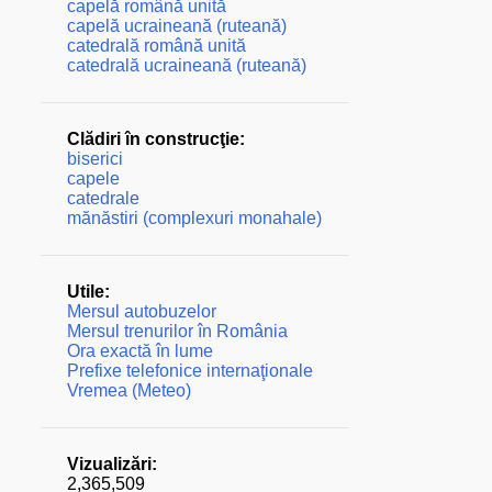
capelă română unită
capelă ucraineană (ruteană)
catedrală română unită
catedrală ucraineană (ruteană)
Clădiri în construcţie:
biserici
capele
catedrale
mănăstiri (complexuri monahale)
Utile:
Mersul autobuzelor
Mersul trenurilor în România
Ora exactă în lume
Prefixe telefonice internaţionale
Vremea (Meteo)
Vizualizări:
2,365,509