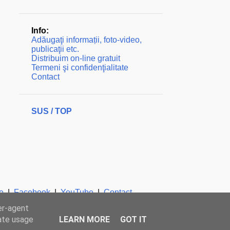
Info:
Adăugaţi informații, foto-video,
publicaţii etc.
Distribuim on-line gratuit
Termeni şi confidenţialitate
Contact
SUS / TOP
e
|
Facebook
|
YouTube
|
Contact
er-agent
rate usage
LEARN MORE
GOT IT