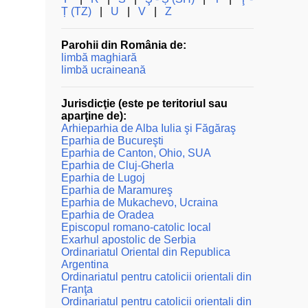
Ț (TZ)
|
U
|
V
|
Z
Parohii din România de:
limbă maghiară
limbă ucraineană
Jurisdicţie (este pe teritoriul sau
aparţine de):
Arhieparhia de Alba Iulia şi Făgăraş
Eparhia de Bucureşti
Eparhia de Canton, Ohio, SUA
Eparhia de Cluj-Gherla
Eparhia de Lugoj
Eparhia de Maramureş
Eparhia de Mukachevo, Ucraina
Eparhia de Oradea
Episcopul romano-catolic local
Exarhul apostolic de Serbia
Ordinariatul Oriental din Republica
Argentina
Ordinariatul pentru catolicii orientali din
Franţa
Ordinariatul pentru catolicii orientali din