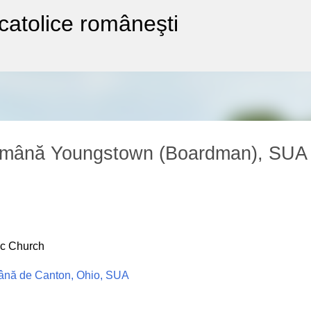
-catolice româneşti
Treceți la conținutul principal
Română Youngstown (Boardman), SUA
ic Church
ână de Canton, Ohio, SUA