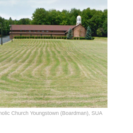
holic Church Youngstown (Boardman), SUA