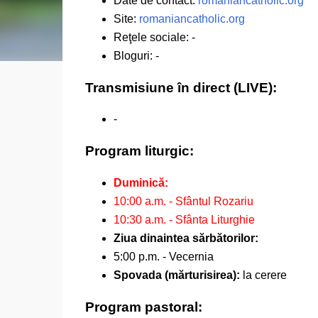
Date de contact:
romaniancatholic.org
Site:
romaniancatholic.org
Reţele sociale: -
Bloguri: -
Transmisiune în direct (LIVE):
-
Program liturgic:
Duminică:
10:00 a.m. - Sfântul Rozariu
10:30 a.m. - Sfânta Liturghie
Ziua dinaintea sărbătorilor:
5:00 p.m. - Vecernia
Spovada (mărturisirea):
la cerere
Program pastoral: