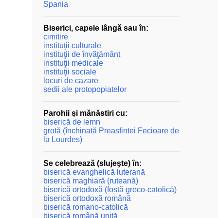
Spania
Biserici, capele lângă sau în:
cimitire
instituţii culturale
instituţii de învăţământ
instituţii medicale
instituţii sociale
locuri de cazare
sedii ale protopopiatelor
Parohii şi mănăstiri cu:
biserică de lemn
grotă (închinată Preasfintei Fecioare de
la Lourdes)
Se celebrează (slujeşte) în:
biserică evanghelică luterană
biserică maghiară (ruteană)
biserică ortodoxă (fostă greco-catolică)
biserică ortodoxă română
biserică romano-catolică
biserică română unită