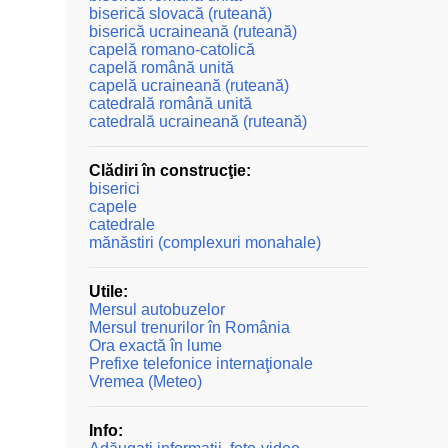
biserică slovacă (ruteană)
biserică ucraineană (ruteană)
capelă romano-catolică
capelă română unită
capelă ucraineană (ruteană)
catedrală română unită
catedrală ucraineană (ruteană)
Clădiri în construcţie:
biserici
capele
catedrale
mănăstiri (complexuri monahale)
Utile:
Mersul autobuzelor
Mersul trenurilor în România
Ora exactă în lume
Prefixe telefonice internaţionale
Vremea (Meteo)
Info: