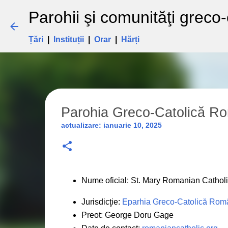
Parohii şi comunităţi greco
Țări
|
Instituții
|
Orar
|
Hărți
Parohia Greco-Catolică 
actualizare:
ianuarie 10, 2025
Nume oficial: St. Mary Romanian Cathol
Jurisdicţie:
Eparhia Greco-Catolică Rom
Preot: George Doru Gage