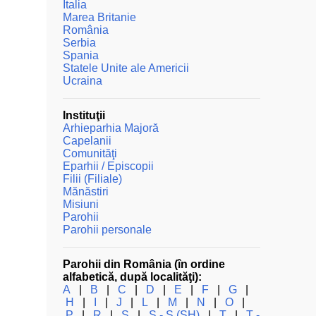
Italia
Marea Britanie
România
Serbia
Spania
Statele Unite ale Americii
Ucraina
Instituţii
Arhieparhia Majoră
Capelanii
Comunităţi
Eparhii / Episcopii
Filii (Filiale)
Mănăstiri
Misiuni
Parohii
Parohii personale
Parohii din România (în ordine
alfabetică, după localităţi):
A
|
B
|
C
|
D
|
E
|
F
|
G
|
H
|
I
|
J
|
L
|
M
|
N
|
O
|
P
|
R
|
S
|
Ş - Ș (SH)
|
T
|
Ţ -