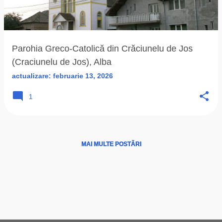
ă
r
i
Parohia Greco-Catolică din Crăciunelu de Jos
(Craciunelu de Jos), Alba
actualizare:
februarie 13, 2026
1
MAI MULTE POSTĂRI