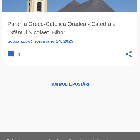
ă
r
i
Parohia Greco-Catolică Oradea - Catedrala
"Sfântul Nicolae", Bihor
actualizare:
noiembrie 14, 2025
1
MAI MULTE POSTĂRI
Ţări
|
Instituţii
|
Hărţi
|
Program liturgic
|
Biserici