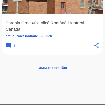
ă
r
i
Parohia Greco-Catolică Română Montreal,
Canada
actualizare:
ianuarie 13, 2025
1
MAI MULTE POSTĂRI