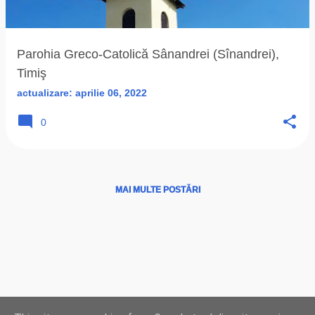
ă
r
i
Parohia Greco-Catolică Sânandrei (Sînandrei),
Timiş
actualizare:
aprilie 06, 2022
0
MAI MULTE POSTĂRI
Ţări
|
Instituţii
|
Hărţi
|
Program liturgic
|
Biserici