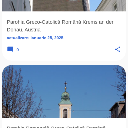
ă
r
i
Parohia Greco-Catolică Română Krems an der
Donau, Austria
actualizare:
ianuarie 25, 2025
0