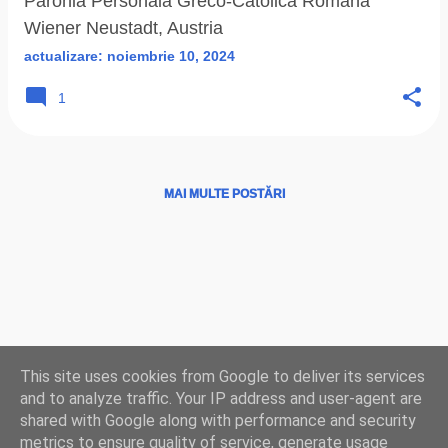
Parohia Personală Greco-Catolică Română
Wiener Neustadt, Austria
actualizare:
noiembrie 10, 2024
1
MAI MULTE POSTĂRI
Ţări
|
Instituţii
|
Hărţi
|
Program liturgic
|
Biserici
This site uses cookies from Google to deliver its services
LIVE
|
Radio
TV
|
Credinţă
|
Istorie
|
Resurse
|
Facebook
|
YouTube
|
and to analyze traffic. Your IP address and user-agent are
Contact
shared with Google along with performance and security
metrics to ensure quality of service, generate usage