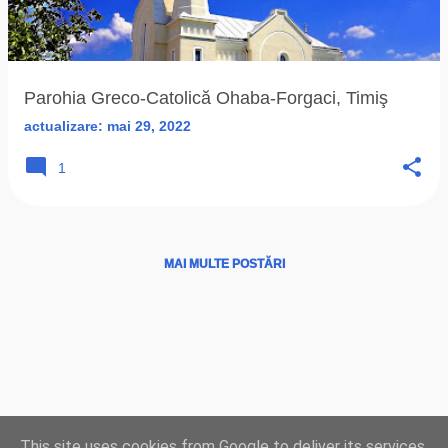
ă
r
i
Parohia Greco-Catolică Ohaba-Forgaci, Timiş
actualizare:
mai 29, 2022
1
MAI MULTE POSTĂRI
Ţări
|
Instituţii
|
Hărţi
|
Program liturgic
|
Biserici
This site uses cookies from Google to deliver its services
LIVE
|
Radio