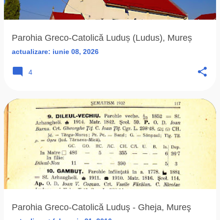
ă
r
i
Parohia Greco-Catolică Luduș (Ludus), Mureș
actualizare:
iunie 08, 2026
4
Parohia Greco-Catolică Luduş - Gheja, Mureş