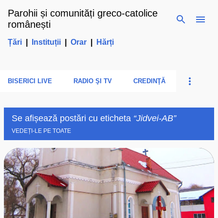
Parohii și comunități greco-catolice
Treceți la conținutul principal
românești
Țări
|
Instituții
|
Orar
|
Hărți
BISERICI LIVE
RADIO ŞI TV
CREDINŢĂ
Se afișează postări cu eticheta
Jidvei-AB
VEDEȚI-LE PE TOATE
P
o
s
t