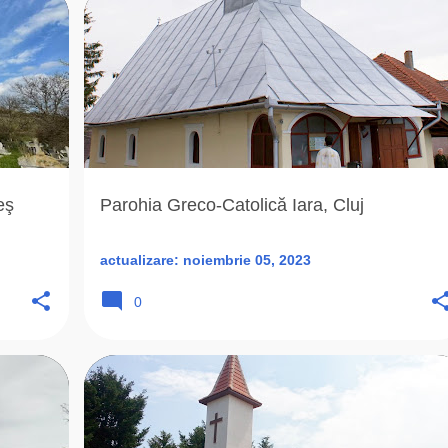
A
+
3
1851
BISERICA ROMANA UNITA
+
5
eş
Parohia Greco-Catolică Iara, Cluj
actualizare:
noiembrie 05, 2023
0
+
4
2013
ARAD (AR)
BISERICA ROMANA UNITA
+
4