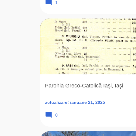
1
ARHIEPARHIA
HUSARU MIHAI
I
IA
IASI (I
IASI IS
PAROHII
ROMÂNIA
SF. FRANCISC XAVERIU
Parohia Greco-Catolică Iaşi, Iaşi
actualizare:
ianuarie 21, 2025
0