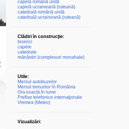
capelă română unită
capelă ucraineană (ruteană)
catedrală română unită
catedrală ucraineană (ruteană)
Clădiri în construcţie:
biserici
capele
catedrale
mănăstiri (complexuri monahale)
Utile:
Mersul autobuzelor
Mersul trenurilor în România
Ora exactă în lume
Prefixe telefonice internaţionale
Vremea (Meteo)
Vizualizări: