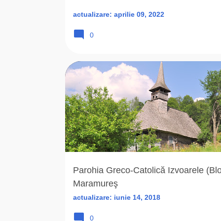
actualizare:
aprilie 09, 2022
0
BISERICA DE LEMN
BISERICA ROMANA UNITA
Parohia Greco-Catolică Izvoarele (Blo
Maramureş
actualizare:
iunie 14, 2018
0