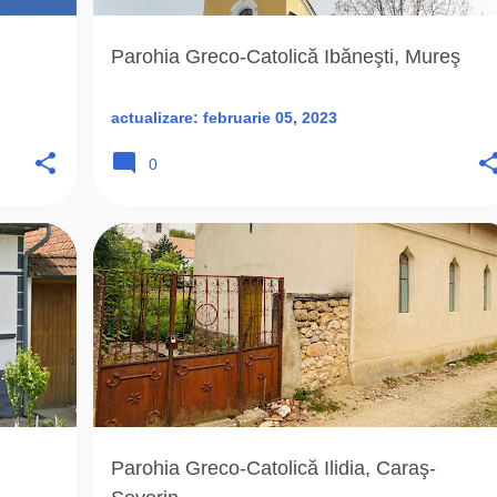
Parohia Greco-Catolică Ibăneşti, Mureş
actualizare:
februarie 05, 2023
0
+
4
1871
CAPELA ROMANA UNITA
+
7
Parohia Greco-Catolică Ilidia, Caraş-