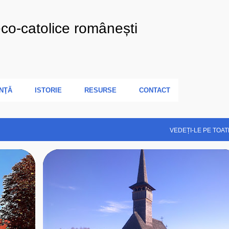
Treceți la conținutul principal
eco-catolice românești
NŢĂ
ISTORIE
RESURSE
CONTACT
VEDEȚI-LE PE TOAT
+
4
2021
BISERICA DE LEMN
+
6