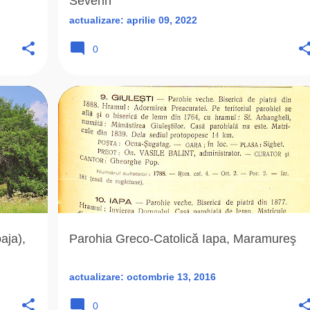
Severin
actualizare:
aprilie 09, 2022
0
+
5
DUNCA GHEORGHE
EPARHIA DE MARAMUREŞ
I
+
3
aja),
Parohia Greco-Catolică Iapa, Maramureş
actualizare:
octombrie 13, 2016
0