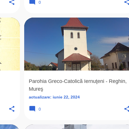
0
S)
2006
ARHIEPARHIA
BISERICA ROMANA UNITA
+
8
+
Parohia Greco-Catolică Iernuţeni - Reghin,
Mureş
actualizare:
iunie 22, 2024
0