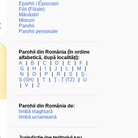
Eparhii / Episcopii
Filii (Filiale)
Mănăstiri
Misiuni
Parohii
Parohii personale
Parohii din România (în ordine
alfabetică, după localităţi):
A
|
B
|
C
|
D
|
E
|
F
|
G
|
H
|
I
|
J
|
L
|
M
|
N
|
O
|
P
|
R
|
S
|
Ş -
Ș (SH)
|
T
|
Ţ - Ț (TZ)
|
U
|
V
|
Z
Parohii din România de:
limbă maghiară
limbă ucraineană
Jurisdicţie (pe teritoriul sau