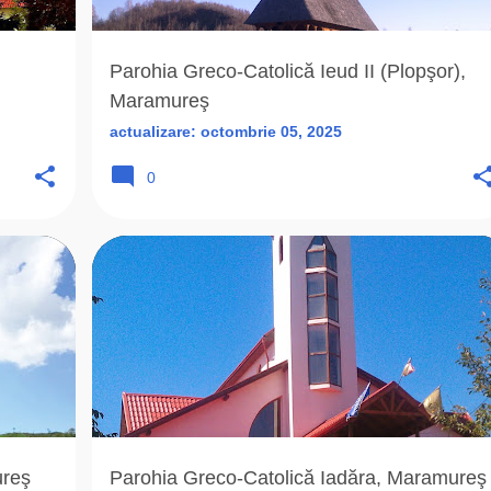
Parohia Greco-Catolică Ieud II (Plopşor),
Maramureş
actualizare:
octombrie 05, 2025
0
+
10
2005
BISERICA ROMANA UNITA
+
5
ureş
Parohia Greco-Catolică Iadăra, Maramureş