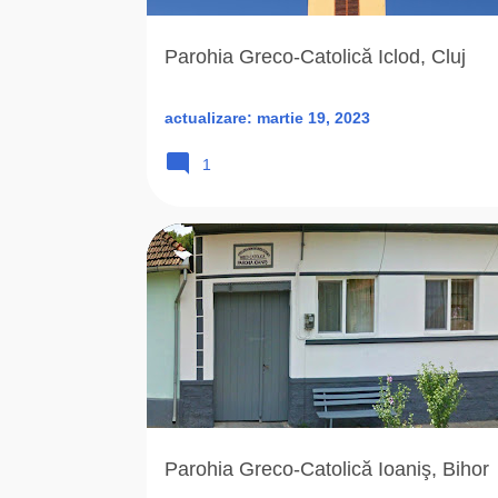
Parohia Greco-Catolică Iclod, Cluj
actualizare:
martie 19, 2023
1
BIHOR (BH)
CAPELA ROMANA UNITA
Parohia Greco-Catolică Ioaniş, Bihor