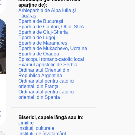
aparţine de):
Arhieparhia de Alba Iulia şi
Făgăraş
Eparhia de Bucureşti
Eparhia de Canton, Ohio, SUA
Eparhia de Cluj-Gherla
Eparhia de Lugoj
Eparhia de Maramureş
Eparhia de Mukachevo, Ucraina
Eparhia de Oradea
Episcopul romano-catolic local
Exarhul apostolic de Serbia
Ordinariatul Oriental din
Republica Argentina
Ordinariatul pentru catolicii
orientali din Franţa
Ordinariatul pentru catolicii
orientali din Spania
Biserici, capele lângă sau în:
cimitire
instituţii culturale
instituţii de învăţământ