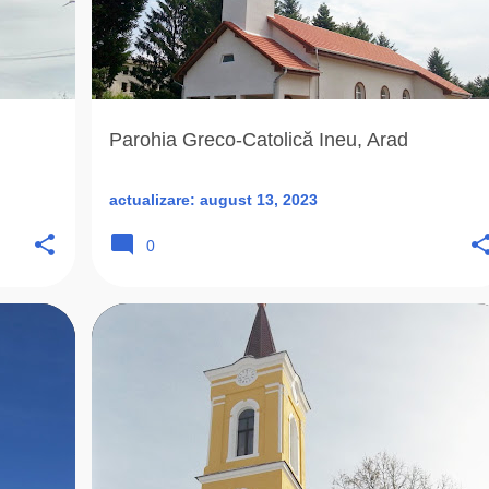
Parohia Greco-Catolică Ineu, Arad
actualizare:
august 13, 2023
0
+
7
1912
ARHIEPARHIA
BISERICA ROMANA UNITA
+
4