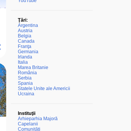
YouTube
Ţări:
Argentina
Austria
Belgia
Canada
Franţa
Germania
Irlanda
Italia
Marea Britanie
România
Serbia
Spania
Statele Unite ale Americii
Ucraina
Instituţii
Arhieparhia Majoră
Capelanii
Comunităţi