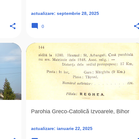
actualizare:
septembrie 28, 2025
0
+
4
1999
ADORMIREA MAICII DOMNULUI
+
6
j
Parohia Greco-Catolică Izvoarele, Bihor
actualizare:
ianuarie 22, 2025