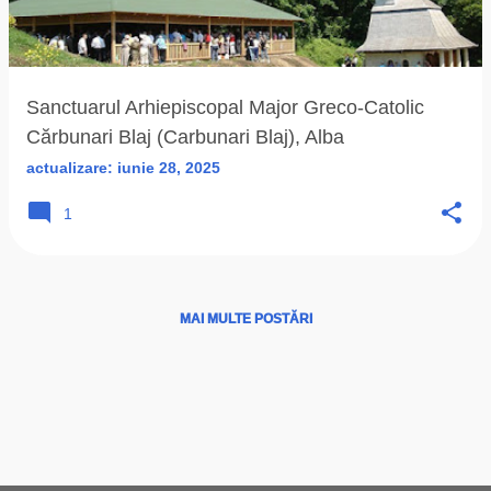
ă
r
i
Sanctuarul Arhiepiscopal Major Greco-Catolic
Cărbunari Blaj (Carbunari Blaj), Alba
actualizare:
iunie 28, 2025
1
MAI MULTE POSTĂRI