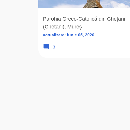
r
i
Parohia Greco-Catolică din Chețani
(Chetani), Mureș
actualizare:
iunie 05, 2026
3