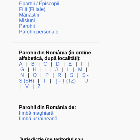
Eparhii / Episcopii
Filii (Filiale)
Mănăstiri
Misiuni
Parohii
Parohii personale
Parohii din România (în ordine
alfabetică, după localităţi):
A
|
B
|
C
|
D
|
E
|
F
|
G
|
H
|
I
|
J
|
L
|
M
|
N
|
O
|
P
|
R
|
S
|
Ş -
Ș (SH)
|
T
|
Ţ - Ț (TZ)
|
U
|
V
|
Z
Parohii din România de:
limbă maghiară
limbă ucraineană
Jurisdicţie (pe teritoriul sau