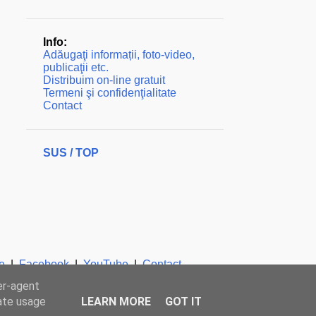
Info:
Adăugaţi informații, foto-video,
publicaţii etc.
Distribuim on-line gratuit
Termeni şi confidenţialitate
Contact
SUS / TOP
e
|
Facebook
|
YouTube
|
Contact
er-agent
rate usage
LEARN MORE
GOT IT