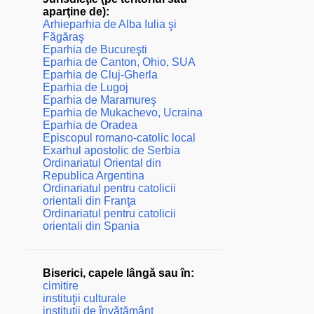
aparţine de):
Arhieparhia de Alba Iulia şi
Făgăraş
Eparhia de Bucureşti
Eparhia de Canton, Ohio, SUA
Eparhia de Cluj-Gherla
Eparhia de Lugoj
Eparhia de Maramureş
Eparhia de Mukachevo, Ucraina
Eparhia de Oradea
Episcopul romano-catolic local
Exarhul apostolic de Serbia
Ordinariatul Oriental din
Republica Argentina
Ordinariatul pentru catolicii
orientali din Franţa
Ordinariatul pentru catolicii
orientali din Spania
Biserici, capele lângă sau în:
cimitire
instituţii culturale
instituţii de învăţământ