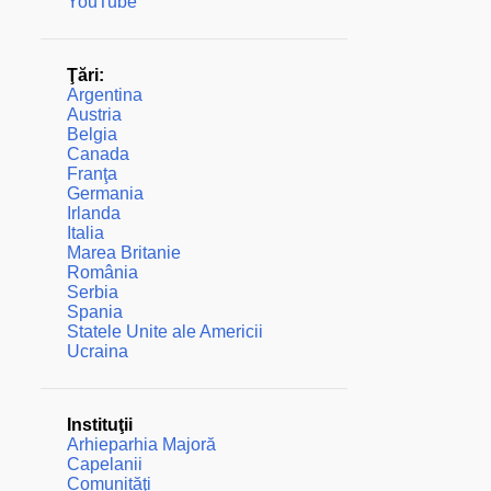
YouTube
Ţări:
Argentina
Austria
Belgia
Canada
Franţa
Germania
Irlanda
Italia
Marea Britanie
România
Serbia
Spania
Statele Unite ale Americii
Ucraina
Instituţii
Arhieparhia Majoră
Capelanii
Comunităţi