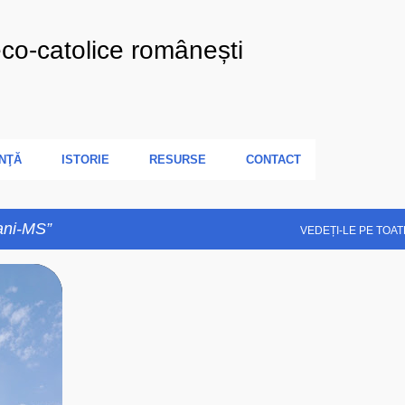
Treceți la conținutul principal
eco-catolice românești
NŢĂ
ISTORIE
RESURSE
CONTACT
ani-MS
VEDEȚI-LE PE TOAT
+
6