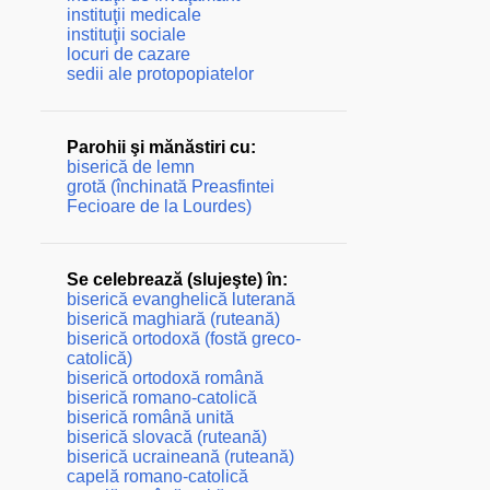
instituţii medicale
instituţii sociale
locuri de cazare
sedii ale protopopiatelor
Parohii şi mănăstiri cu:
biserică de lemn
grotă (închinată Preasfintei
Fecioare de la Lourdes)
Se celebrează (slujeşte) în:
biserică evanghelică luterană
biserică maghiară (ruteană)
biserică ortodoxă (fostă greco-
catolică)
biserică ortodoxă română
biserică romano-catolică
biserică română unită
biserică slovacă (ruteană)
biserică ucraineană (ruteană)
capelă romano-catolică