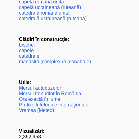
capelă română unită
capelă ucraineană (ruteană)
catedrală română unită
catedrală ucraineană (ruteană)
Clădiri în construcţie:
biserici
capele
catedrale
mănăstiri (complexuri monahale)
Utile:
Mersul autobuzelor
Mersul trenurilor în România
Ora exactă în lume
Prefixe telefonice internaţionale
Vremea (Meteo)
Vizualizări:
2,362,953