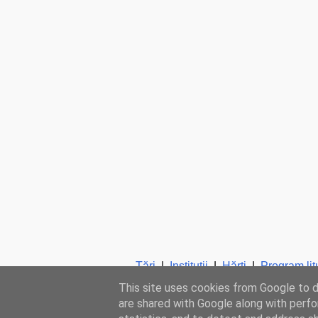
Ţări
|
Instituţii
|
Hărţi
|
Program lit
This site uses cookies from Google to de
are shared with Google along with perfo