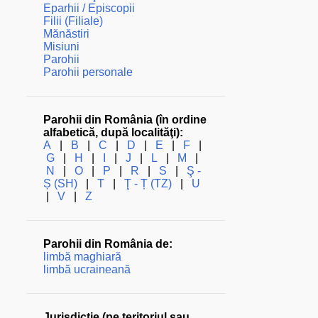
Eparhii / Episcopii
Filii (Filiale)
Mănăstiri
Misiuni
Parohii
Parohii personale
Parohii din România (în ordine
alfabetică, după localităţi):
A
|
B
|
C
|
D
|
E
|
F
|
G
|
H
|
I
|
J
|
L
|
M
|
N
|
O
|
P
|
R
|
S
|
Ş -
Ș (SH)
|
T
|
Ţ - Ț (TZ)
|
U
|
V
|
Z
Parohii din România de:
limbă maghiară
limbă ucraineană
Jurisdicţie (pe teritoriul sau