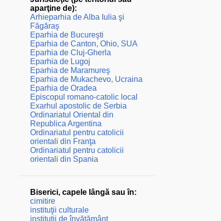
aparţine de):
Arhieparhia de Alba Iulia şi
Făgăraş
Eparhia de Bucureşti
Eparhia de Canton, Ohio, SUA
Eparhia de Cluj-Gherla
Eparhia de Lugoj
Eparhia de Maramureş
Eparhia de Mukachevo, Ucraina
Eparhia de Oradea
Episcopul romano-catolic local
Exarhul apostolic de Serbia
Ordinariatul Oriental din
Republica Argentina
Ordinariatul pentru catolicii
orientali din Franţa
Ordinariatul pentru catolicii
orientali din Spania
Biserici, capele lângă sau în:
cimitire
instituţii culturale
instituţii de învăţământ