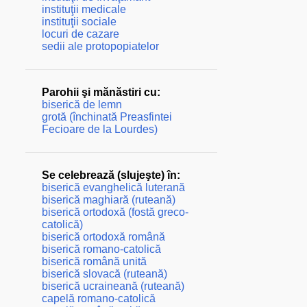
instituţii medicale
instituţii sociale
locuri de cazare
sedii ale protopopiatelor
Parohii şi mănăstiri cu:
biserică de lemn
grotă (închinată Preasfintei
Fecioare de la Lourdes)
Se celebrează (slujeşte) în:
biserică evanghelică luterană
biserică maghiară (ruteană)
biserică ortodoxă (fostă greco-
catolică)
biserică ortodoxă română
biserică romano-catolică
biserică română unită
biserică slovacă (ruteană)
biserică ucraineană (ruteană)
capelă romano-catolică