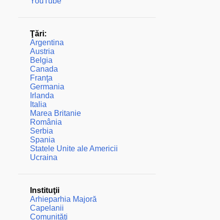
YouTube
Ţări:
Argentina
Austria
Belgia
Canada
Franţa
Germania
Irlanda
Italia
Marea Britanie
România
Serbia
Spania
Statele Unite ale Americii
Ucraina
Instituţii
Arhieparhia Majoră
Capelanii
Comunităţi