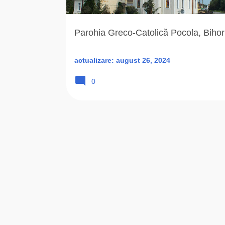
r
i
Parohia Greco-Catolică Pocola, Bihor
actualizare:
august 26, 2024
0