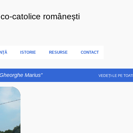
Treceți la conținutul principal
eco-catolice românești
NŢĂ
ISTORIE
RESURSE
CONTACT
 Gheorghe Marius
VEDEȚI-LE PE TOAT
+
6