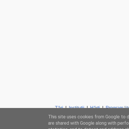
Ţări
|
Instituţii
|
Hărţi
|
Program lit
This site uses cookies from Google to de
are shared with Google along with perfo