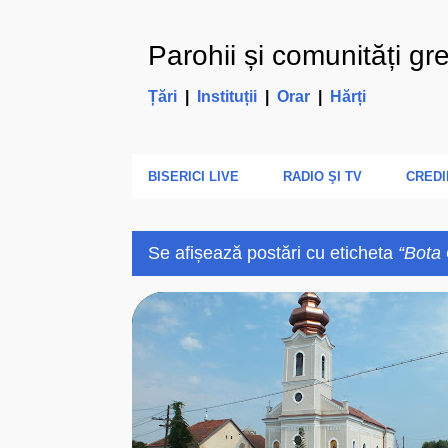
Parohii și comunități gr
Țări
|
Instituții
|
Orar
|
Hărți
BISERICI LIVE
RADIO ŞI TV
CREDI
Se afișează postări cu eticheta
Bota
P
1910
BIHOR (BH)
BISERICA ROMANA UNITA
o
s
t
ă