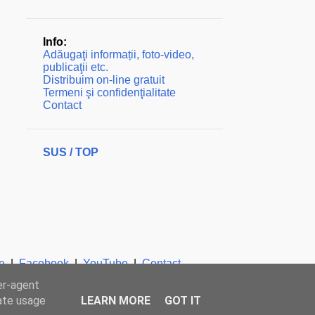
Info:
Adăugaţi informații, foto-video,
publicaţii etc.
Distribuim on-line gratuit
Termeni şi confidenţialitate
Contact
SUS / TOP
e
|
Facebook
|
YouTube
|
Contact
er-agent
rate usage
LEARN MORE
GOT IT