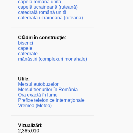
capelă română unită
capelă ucraineană (ruteană)
catedrală română unită
catedrală ucraineană (ruteană)
Clădiri în construcţie:
biserici
capele
catedrale
mănăstiri (complexuri monahale)
Utile:
Mersul autobuzelor
Mersul trenurilor în România
Ora exactă în lume
Prefixe telefonice internaţionale
Vremea (Meteo)
Vizualizări:
2,365,010