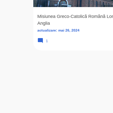
r
i
Misiunea Greco-Catolică Română Lo
Anglia
actualizare:
mai 26, 2024
1