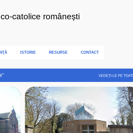
Treceți la conținutul principal
eco-catolice românești
NŢĂ
ISTORIE
RESURSE
CONTACT
a
VEDEȚI-LE PE TOAT
+
9
ANGLIA
BISERICA ROMANO-CATOLICA
+
8