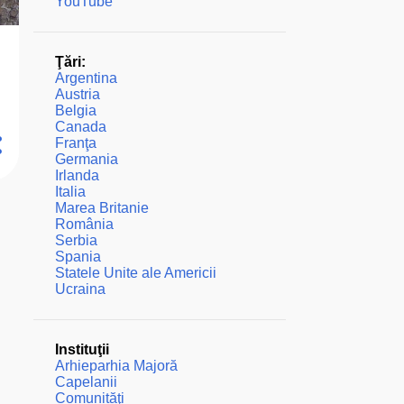
YouTube
Ţări:
Argentina
Austria
Belgia
Canada
Franţa
Germania
Irlanda
Italia
Marea Britanie
România
Serbia
Spania
Statele Unite ale Americii
Ucraina
Instituţii
Arhieparhia Majoră
Capelanii
Comunităţi