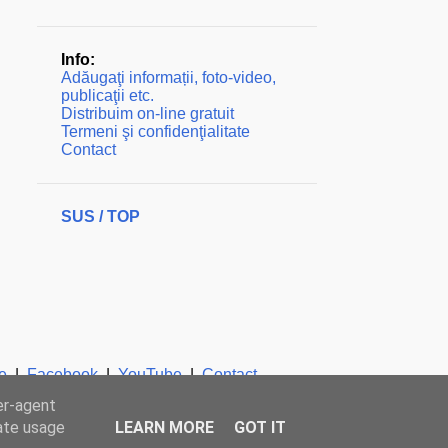
Info:
Adăugaţi informații, foto-video,
publicaţii etc.
Distribuim on-line gratuit
Termeni şi confidenţialitate
Contact
SUS / TOP
e
|
Facebook
|
YouTube
|
Contact
er-agent
rate usage
LEARN MORE
GOT IT