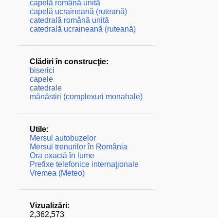
capelă română unită
capelă ucraineană (ruteană)
catedrală română unită
catedrală ucraineană (ruteană)
Clădiri în construcţie:
biserici
capele
catedrale
mănăstiri (complexuri monahale)
Utile:
Mersul autobuzelor
Mersul trenurilor în România
Ora exactă în lume
Prefixe telefonice internaţionale
Vremea (Meteo)
Vizualizări:
2,362,573