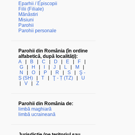
Eparhii / Episcopii
Filii (Filiale)
Mănăstiri
Misiuni
Parohii
Parohii personale
Parohii din România (în ordine
alfabetică, după localităţi):
A
|
B
|
C
|
D
|
E
|
F
|
G
|
H
|
I
|
J
|
L
|
M
|
N
|
O
|
P
|
R
|
S
|
Ş -
Ș (SH)
|
T
|
Ţ - Ț (TZ)
|
U
|
V
|
Z
Parohii din România de:
limbă maghiară
limbă ucraineană
Jurisdicţie (pe teritoriul sau