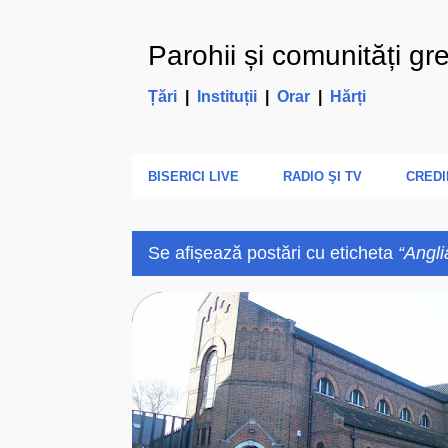
Parohii și comunități gr
Țări
|
Instituții
|
Orar
|
Hărți
BISERICI LIVE
RADIO ŞI TV
CREDI
Se afișează postări cu eticheta
Angli
P
ANGLIA
BISERICA ROMANO-CATOLICA
o
s
t
ă