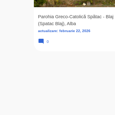
r
i
Parohia Greco-Catolică Spătac - Blaj
(Spatac Blaj), Alba
actualizare:
februarie 22, 2026
0