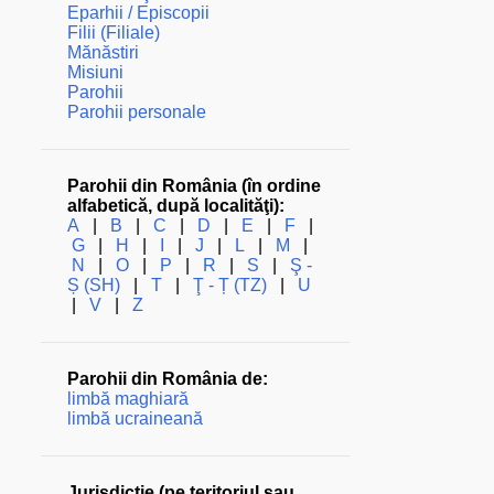
Eparhii / Episcopii
Filii (Filiale)
Mănăstiri
Misiuni
Parohii
Parohii personale
Parohii din România (în ordine
alfabetică, după localităţi):
A
|
B
|
C
|
D
|
E
|
F
|
G
|
H
|
I
|
J
|
L
|
M
|
N
|
O
|
P
|
R
|
S
|
Ş -
Ș (SH)
|
T
|
Ţ - Ț (TZ)
|
U
|
V
|
Z
Parohii din România de:
limbă maghiară
limbă ucraineană
Jurisdicţie (pe teritoriul sau