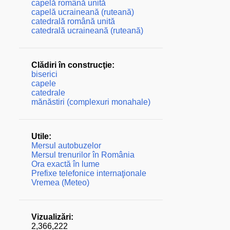
capelă română unită
capelă ucraineană (ruteană)
catedrală română unită
catedrală ucraineană (ruteană)
Clădiri în construcţie:
biserici
capele
catedrale
mănăstiri (complexuri monahale)
Utile:
Mersul autobuzelor
Mersul trenurilor în România
Ora exactă în lume
Prefixe telefonice internaţionale
Vremea (Meteo)
Vizualizări:
2,366,222