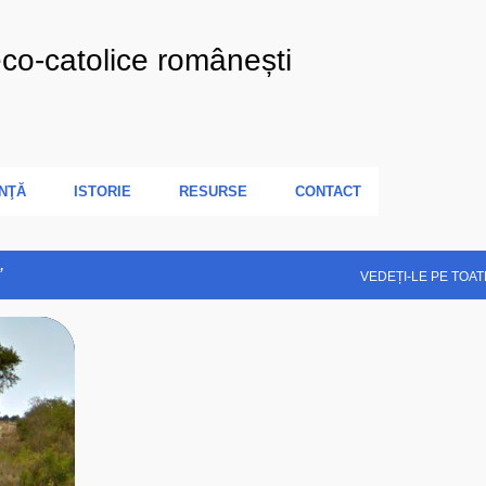
Treceți la conținutul principal
eco-catolice românești
NŢĂ
ISTORIE
RESURSE
CONTACT
VEDEȚI-LE PE TOAT
+
5