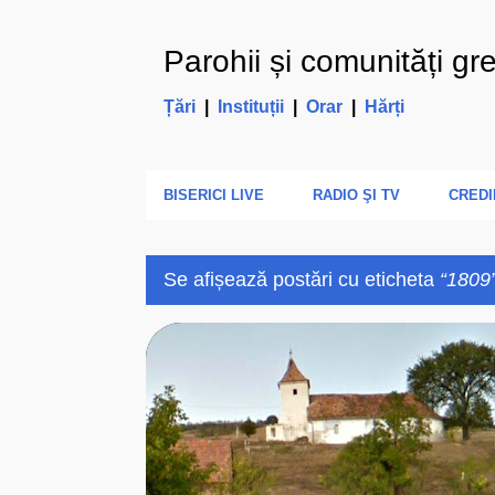
Parohii și comunități gr
Țări
|
Instituții
|
Orar
|
Hărți
BISERICI LIVE
RADIO ŞI TV
CREDI
Se afișează postări cu eticheta
1809
P
1809
ARHIEPARHIA
B
o
s
t
ă