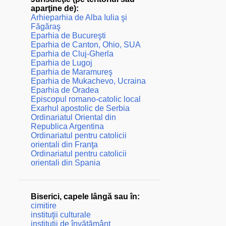
aparţine de):
Arhieparhia de Alba Iulia şi
Făgăraş
Eparhia de Bucureşti
Eparhia de Canton, Ohio, SUA
Eparhia de Cluj-Gherla
Eparhia de Lugoj
Eparhia de Maramureş
Eparhia de Mukachevo, Ucraina
Eparhia de Oradea
Episcopul romano-catolic local
Exarhul apostolic de Serbia
Ordinariatul Oriental din
Republica Argentina
Ordinariatul pentru catolicii
orientali din Franţa
Ordinariatul pentru catolicii
orientali din Spania
Biserici, capele lângă sau în:
cimitire
instituţii culturale
instituţii de învăţământ