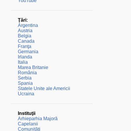
YouTube
Ţări:
Argentina
Austria
Belgia
Canada
Franţa
Germania
Irlanda
Italia
Marea Britanie
România
Serbia
Spania
Statele Unite ale Americii
Ucraina
Instituţii
Arhieparhia Majoră
Capelanii
Comunităţi