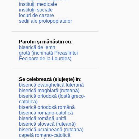
instituţii medicale
instituţii sociale
locuri de cazare
sedii ale protopopiatelor
Parohii şi mănăstiri cu:
biserică de lemn
grotă (închinată Preasfintei
Fecioare de la Lourdes)
Se celebrează (slujeşte) în:
biserică evanghelică luterană
biserică maghiară (ruteană)
biserică ortodoxă (fostă greco-
catolică)
biserică ortodoxă română
biserică romano-catolică
biserică română unită
biserică slovacă (ruteană)
biserică ucraineană (ruteană)
capelă romano-catolică