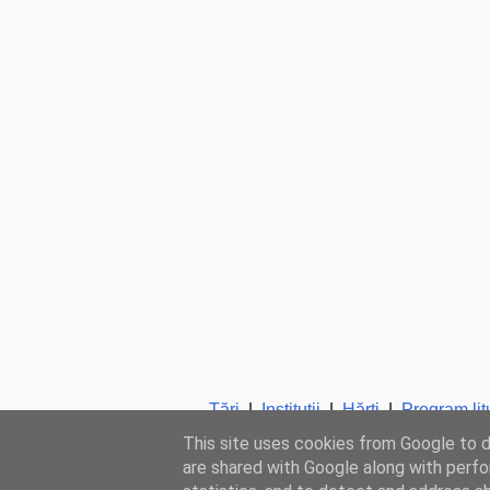
Ţări
|
Instituţii
|
Hărţi
|
Program lit
This site uses cookies from Google to de
are shared with Google along with perfo