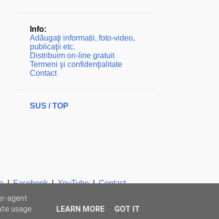
Info:
Adăugaţi informații, foto-video,
publicaţii etc.
Distribuim on-line gratuit
Termeni şi confidenţialitate
Contact
SUS / TOP
e
|
Facebook
|
YouTube
|
Contact
er-agent
rate usage
LEARN MORE
GOT IT