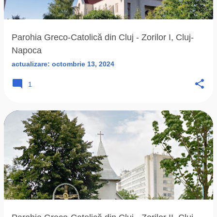
ă
r
i
Parohia Greco-Catolică din Cluj - Zorilor I, Cluj-
Napoca
actualizare:
octombrie 13, 2024
1