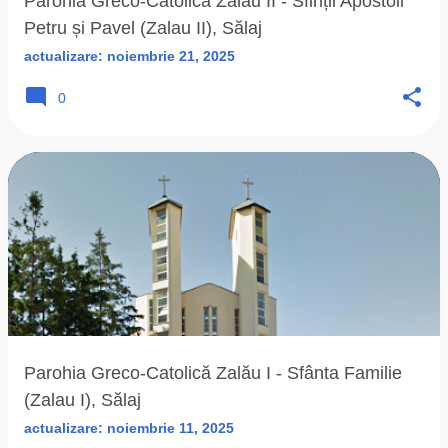
Parohia Greco-Catolică Zalău II - Sfinții Apostoli
Petru și Pavel (Zalau II), Sălaj
actualizare:
noiembrie 21, 2025
0
Parohia Greco-Catolică Zalău I - Sfânta Familie
(Zalau I), Sălaj
actualizare:
noiembrie 11, 2025