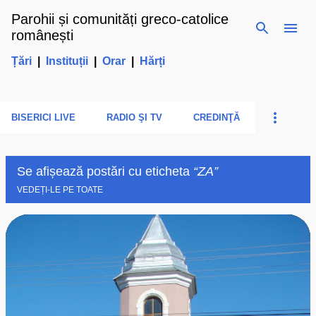
Parohii și comunități greco-catolice
Treceți la conținutul principal
românești
Țări
|
Instituții
|
Orar
|
Hărți
BISERICI LIVE
RADIO ŞI TV
CREDINŢĂ
Se afișează postări cu eticheta
ZA
VEDEȚI-LE PE TOATE
P
o
s
t