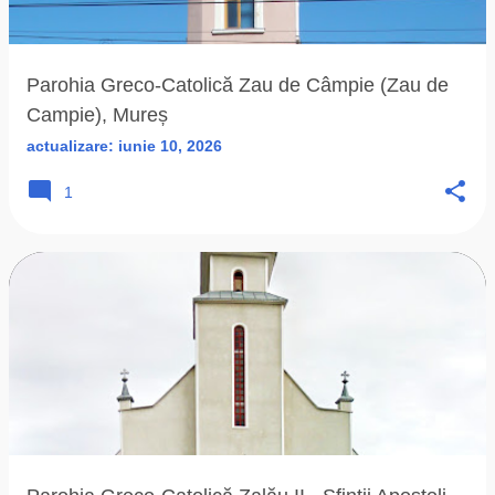
ă
r
i
Parohia Greco-Catolică Zau de Câmpie (Zau de
Campie), Mureș
actualizare:
iunie 10, 2026
1