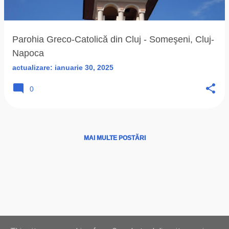
ă
r
i
Parohia Greco-Catolică din Cluj - Someşeni, Cluj-
Napoca
actualizare:
ianuarie 30, 2025
0
MAI MULTE POSTĂRI
Ţări
|
Instituţii
|
Hărţi
|
Program liturgic
|
Biserici