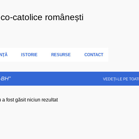
Treceți la conținutul principal
eco-catolice românești
NŢĂ
ISTORIE
RESURSE
CONTACT
d-BH
VEDEȚI-LE PE TOAT
 a fost găsit niciun rezultat