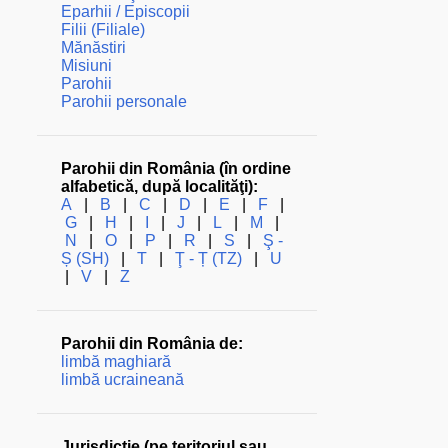
Eparhii / Episcopii
Filii (Filiale)
Mănăstiri
Misiuni
Parohii
Parohii personale
Parohii din România (în ordine
alfabetică, după localităţi):
A
|
B
|
C
|
D
|
E
|
F
|
G
|
H
|
I
|
J
|
L
|
M
|
N
|
O
|
P
|
R
|
S
|
Ş -
Ș (SH)
|
T
|
Ţ - Ț (TZ)
|
U
|
V
|
Z
Parohii din România de:
limbă maghiară
limbă ucraineană
Jurisdicţie (pe teritoriul sau