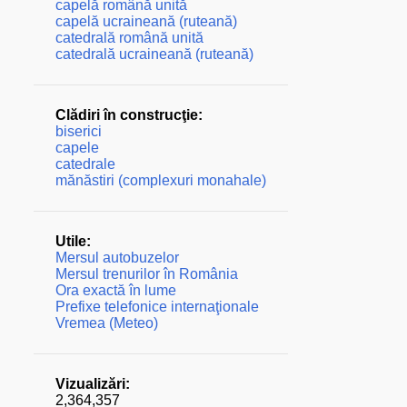
capelă română unită
capelă ucraineană (ruteană)
catedrală română unită
catedrală ucraineană (ruteană)
Clădiri în construcţie:
biserici
capele
catedrale
mănăstiri (complexuri monahale)
Utile:
Mersul autobuzelor
Mersul trenurilor în România
Ora exactă în lume
Prefixe telefonice internaţionale
Vremea (Meteo)
Vizualizări:
2,364,357