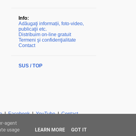
Info:
Adăugaţi informații, foto-video,
publicaţii etc.
Distribuim on-line gratuit
Termeni şi confidenţialitate
Contact
SUS / TOP
e
|
Facebook
|
YouTube
|
Contact
er-agent
rate usage
LEARN MORE
GOT IT