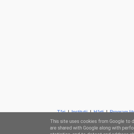
Ţări
|
Instituţii
|
Hărţi
|
Program lit
This site uses cookies from Google to de
are shared with Google along with perfo