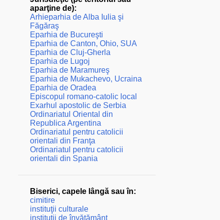
aparţine de):
Arhieparhia de Alba Iulia şi
Făgăraş
Eparhia de Bucureşti
Eparhia de Canton, Ohio, SUA
Eparhia de Cluj-Gherla
Eparhia de Lugoj
Eparhia de Maramureş
Eparhia de Mukachevo, Ucraina
Eparhia de Oradea
Episcopul romano-catolic local
Exarhul apostolic de Serbia
Ordinariatul Oriental din
Republica Argentina
Ordinariatul pentru catolicii
orientali din Franţa
Ordinariatul pentru catolicii
orientali din Spania
Biserici, capele lângă sau în:
cimitire
instituţii culturale
instituţii de învăţământ