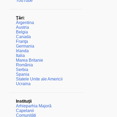
YouTube
Ţări:
Argentina
Austria
Belgia
Canada
Franţa
Germania
Irlanda
Italia
Marea Britanie
România
Serbia
Spania
Statele Unite ale Americii
Ucraina
Instituţii
Arhieparhia Majoră
Capelanii
Comunităţi