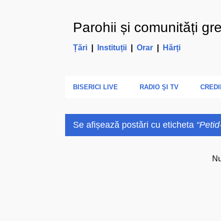
Parohii și comunități gr
Țări
|
Instituții
|
Orar
|
Hărți
BISERICI LIVE
RADIO ŞI TV
CREDI
Se afișează postări cu eticheta
Peti
P
Nu
o
s
t
ă