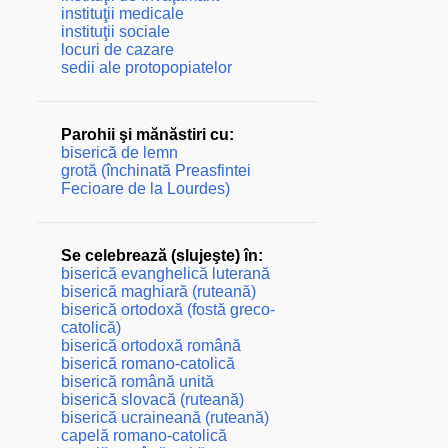
instituţii medicale
instituţii sociale
locuri de cazare
sedii ale protopopiatelor
Parohii şi mănăstiri cu:
biserică de lemn
grotă (închinată Preasfintei
Fecioare de la Lourdes)
Se celebrează (slujeşte) în:
biserică evanghelică luterană
biserică maghiară (ruteană)
biserică ortodoxă (fostă greco-
catolică)
biserică ortodoxă română
biserică romano-catolică
biserică română unită
biserică slovacă (ruteană)
biserică ucraineană (ruteană)
capelă romano-catolică