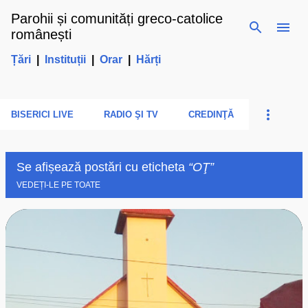
Parohii și comunități greco-catolice
Treceți la conținutul principal
românești
Țări
|
Instituții
|
Orar
|
Hărți
BISERICI LIVE
RADIO ŞI TV
CREDINŢĂ
Se afișează postări cu eticheta
OŢ
VEDEȚI-LE PE TOATE
P
o
s
t