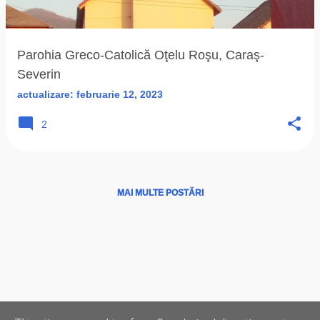
ă
r
i
Parohia Greco-Catolică Oţelu Roşu, Caraş-
Severin
actualizare:
februarie 12, 2023
2
MAI MULTE POSTĂRI
Ţări
|
Instituţii
|
Hărţi
|
Program liturgic
|
Biserici